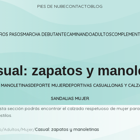
PIES DE NUBE
CONTACTO
BLOG
ROS PASOS
MARCHA DEBUTANTE
CAMINANDO
ADULTOS
COMPLEMEN
ual: zapatos y manol
Y MANOLETINAS
DEPORTE MUJER
DEPORTIVAS CASUAL
LONAS Y CAL
SANDALIAS MUJER
sta sección podrás encontrar el calzado respetuoso de mujer para 
stilos.
o
/
Adultos
/
Mujer
/
Casual: zapatos y manoletinas