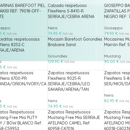
LARINAS BAREFOOT PIEL
Calzado respetuoso
GIOSEPPO B
KISI REF: 79018-OFF-
FlexiNens S-8410-R
ZAPATILLAS P
TE
SERRAJE/CEBRA ARENA
NEGRO REF: 
seppo
Nens
Gioseppo
95
€
74.95
€
79.95
€
IVA inc.
IVA inc.
IVA inc.
ceditas respetuosass
Mocasín Barefoot Gorundies
Mocasines Mu
iNens 8252-C
Brisbane Sand
Marrón Ref: 
RAJE/ARENA
Groundies
Mustang
s
129.90
€
90.00
€
IVA inc.
IVA inc
95
€
IVA inc.
atos respetuosos
Zapatos respetuosos
Zapatos res
iNens 6700-PR
FlexiNens 9025-R
FlexiNens S-8
ANDA/ORION/IVORY/CA
SERRAJE/CEBRA/LEO
SER/MICR/D
SAHARA/ARENA/TAN
Nens
s
Nens
82.95
€
IVA inc.
95
€
76.95
€
IVA inc.
IVA inc.
atos Respetuosos
Zapatos Respetuosos
Zapatos Res
tang Free Mia PLITY
Mustang Free Mia SERRAJE
Mustang Fre
Y / BOW BLANCO Ref:
AFELPADO CAMEL Ref:
AFELPADO MO
58-C59952
60958-C47016
60018-C6023