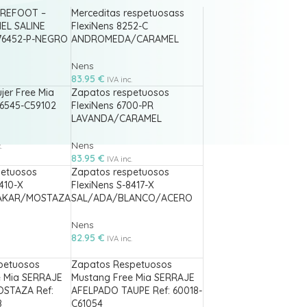
AREFOOT –
Merceditas respetuosass
IEL SALINE
FlexiNens 8252-C
76452-P-NEGRO
ANDROMEDA/CARAMEL
Nens
83.95
€
IVA inc.
jer Free Mia
Zapatos respetuosos
56545-C59102
FlexiNens 6700-PR
LAVANDA/CARAMEL
Nens
.
83.95
€
IVA inc.
petuosos
Zapatos respetuosos
410-X
FlexiNens S-8417-X
AKAR/MOSTAZA
SAL/ADA/BLANCO/ACERO
Nens
82.95
€
IVA inc.
petuosos
Zapatos Respetuosos
e Mia SERRAJE
Mustang Free Mia SERRAJE
STAZA Ref:
AFELPADO TAUPE Ref: 60018-
8
C61054