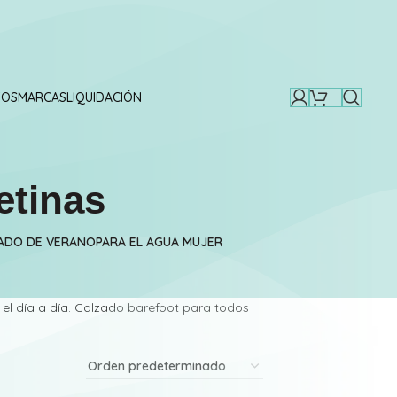
TOS
MARCAS
LIQUIDACIÓN
etinas
ZADO DE VERANO
PARA EL AGUA MUJER
el día a día. Calzado barefoot para todos