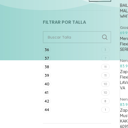
BAI
MALA
WHI
FILTRAR POR TALLA
Gio
69.
Mer
Flex
SER
36
3
37
7
Nen
83.
38
11
Zap
39
11
Flex
LAV
40
10
VA
41
10
Nen
42
8
83.
44
1
Zap
Mus
KAK
609