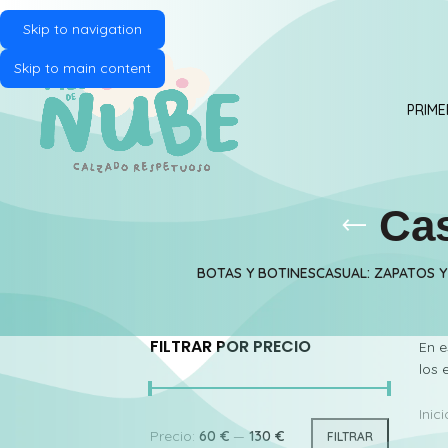
Skip to navigation
Skip to main content
PRIME
Cas
BOTAS Y BOTINES
CASUAL: ZAPATOS 
FILTRAR POR PRECIO
En e
los e
Inici
Precio:
60 €
—
130 €
FILTRAR