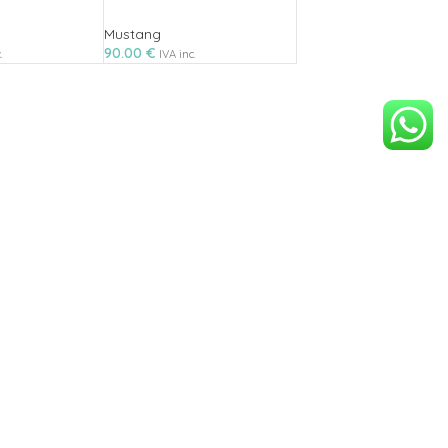
Mustang
90.00
€
.
IVA inc.