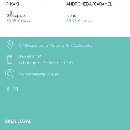
P-KAKI
ANDROMEDA/CARAMEL
M
Gioseppo
Nens
9
39.95
€
83.95
€
IVA inc.
IVA inc.
C/ Duque de la Victoria 15 - Valladolid
983 640 134
Whatsapp: +34 604 84 44 63
hola@piesdenube.es
ÁREA LEGAL