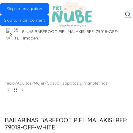
Skip to navigation
MENU
Skip to main content
Click to enlarge
Inicio
/
Adultos
/
Mujer
/
Casual: zapatos y manoletinas
BAILARINAS BAREFOOT PIEL MALAKISI REF:
79018-OFF-WHITE