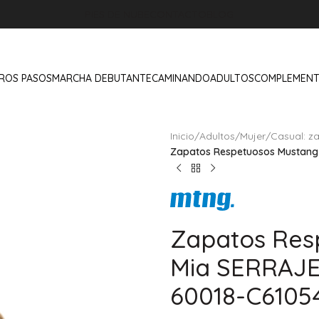
PIES DE NUBE
CONTACTO
BLOG
ROS PASOS
MARCHA DEBUTANTE
CAMINANDO
ADULTOS
COMPLEMEN
Inicio
/
Adultos
/
Mujer
/
Casual: z
Zapatos Respetuosos Mustang
Zapatos Res
Mia SERRAJE
60018-C6105