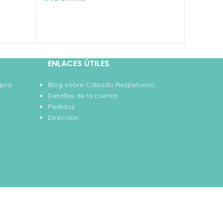
59.95
€
IVA
ENLACES ÚTILES
mpra
Blog sobre Calzado Respetuoso
Detalles de la cuenta
Pedidos
Dirección