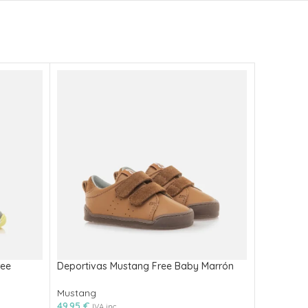
ree
Deportivas Mustang Free Baby Marrón
Deportiva
84766-C5
Mustang
49.95
€
Mustang
IVA inc.