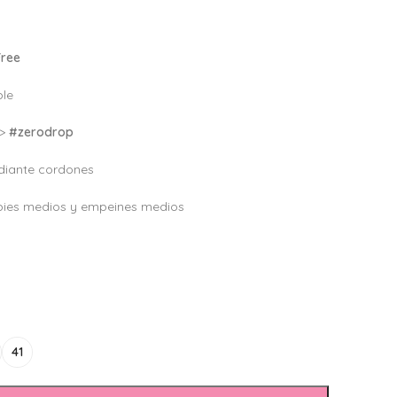
Free
ble
–>
#zerodrop
iante cordones
pies medios y empeines medios
41