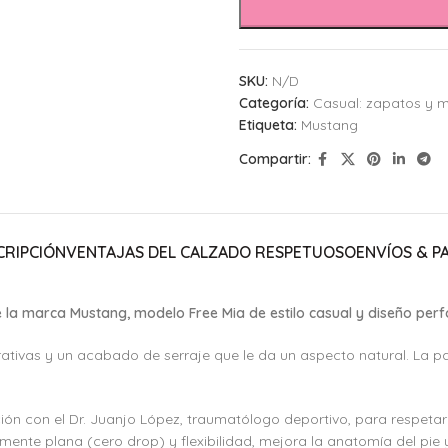
SKU:
N/D
Categoría:
Casual: zapatos y m
Etiqueta:
Mustang
Compartir:
CRIPCIÓN
VENTAJAS DEL CALZADO RESPETUOSO
ENVÍOS & P
 la marca Mustang, modelo Free Mia de estilo casual y diseño per
tivas y un acabado de serraje que le da un aspecto natural. La pa
n con el Dr. Juanjo López, traumatólogo deportivo, para respetar el
lmente plana (cero drop) y flexibilidad, mejora la anatomía del pie