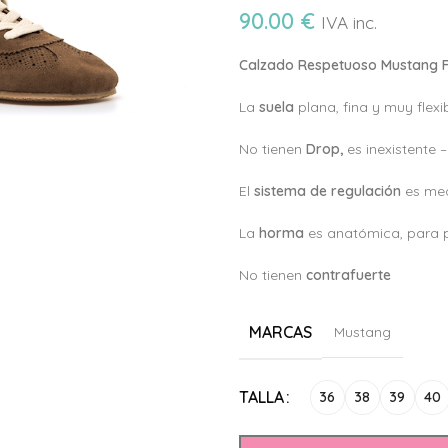
90.00
€
IVA inc.
Calzado Respetuoso Mustang 
La
suela
plana, fina y muy flexi
No tienen
Drop,
es inexistente 
El
sistema de regulación
es med
La
horma
es anatómica, para 
No tienen
c
ontrafuerte
MARCAS
Mustang
Alternative:
TALLA
36
38
39
40