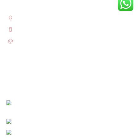
C/ Duque de la Victoria 15 - Valladolid
983 640 134
Whatsapp: +34 604 84 44 63
hola@piesdenube.es
Área Legal
Enlaces Útiles