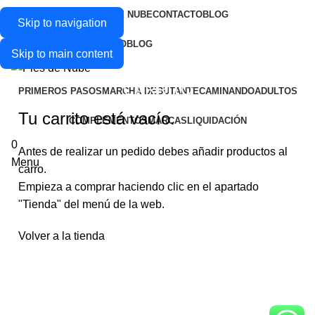
PIES DE NUBE
CONTACTO
BLOG
Skip to navigation
PIES DE NUBE
CONTACTO
BLOG
Skip to main content
CARRITO
PRIMEROS PASOS
MARCHA DEBUTANTE
CAMINANDO
ADULTOS
Tu carrito está vacío.
COMPLEMENTOS
MARCAS
LIQUIDACIÓN
0
Antes de realizar un pedido debes añadir productos al
Menu
carro.
Empieza a comprar haciendo clic en el apartado
"Tienda" del menú de la web.
Volver a la tienda