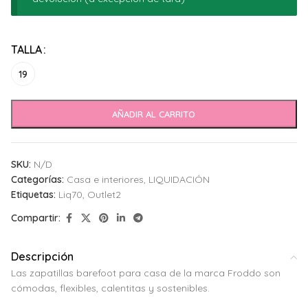
Alternative:
TALLA
19
AÑADIR AL CARRITO
SKU:
N/D
Categorías:
Casa e interiores
,
LIQUIDACIÓN
Etiquetas:
Liq70
,
Outlet2
Compartir:
Descripción
Las zapatillas barefoot para casa de la marca Froddo son
cómodas, flexibles, calentitas y sostenibles.