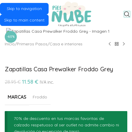
Skip to navigation
MENU
Skip to main content
Click to enlarge
-60%
Inicio
/
Primeros Pasos
/
Casa e interiores
Zapatillas Casa Prewalker Froddo Grey
11.58
€
28.95
€
IVA inc.
MARCAS
Froddo
70% de descuento en tus marcas favoritas de
calzado respetuoso al ser outlet no admite cambio ni
devolución (a excepción de tara)