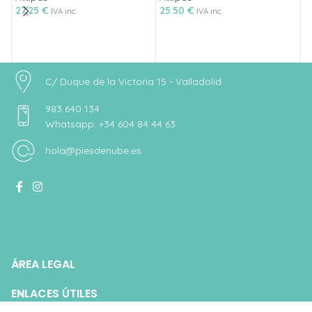
A
27.25
€
25.50
€
IVA inc.
IVA inc.
A
3
C/ Duque de la Victoria 15 - Valladolid
983 640 134
Whatsapp: +34 604 84 44 63
hola@piesdenube.es
ÁREA LEGAL
ENLACES ÚTILES