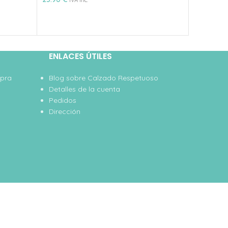
IVA inc.
IVA
ENLACES ÚTILES
mpra
Blog sobre Calzado Respetuoso
Detalles de la cuenta
Pedidos
Dirección