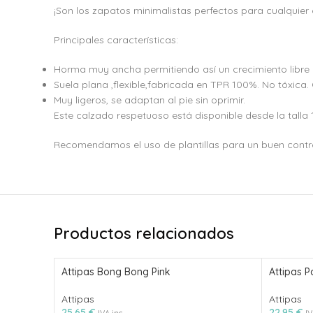
¡Son los zapatos minimalistas perfectos para cualquier
Principales características:
Horma muy ancha permitiendo así un crecimiento libre 
Suela plana ,flexible,fabricada en TPR 100%. No tóxica. 
Muy ligeros, se adaptan al pie sin oprimir.
Este calzado respetuoso está disponible desde la talla 1
Recomendamos el uso de plantillas para un buen control
Productos relacionados
Attipas Bong Bong Pink
Attipas 
Attipas
Attipas
25.65
€
22.95
€