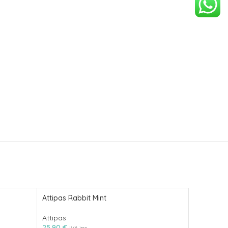
Attipas Rabbit Mint
Attipas S
Attipas
Attipas
25.90
€
25.50
€