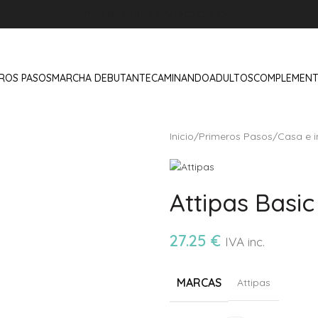
PIES DE NUBE
CONTACTO
BLOG
ROS PASOS
MARCHA DEBUTANTE
CAMINANDO
ADULTOS
COMPLEMEN
Inicio
/
Primeros Pasos
/
Casa e i
Attipas Basi
27.25
€
IVA inc.
MARCAS
Attipas