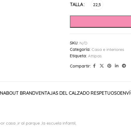
Alternative:
TALLA
22,5
SKU:
N/D
Categoría:
Casa e interiores
Etiqueta:
Attipas
Compartir:
ÓN
ABOUT BRAND
VENTAJAS DEL CALZADO RESPETUOSO
ENVÍ
 casa ,ir al parque ,la escuela infantil,