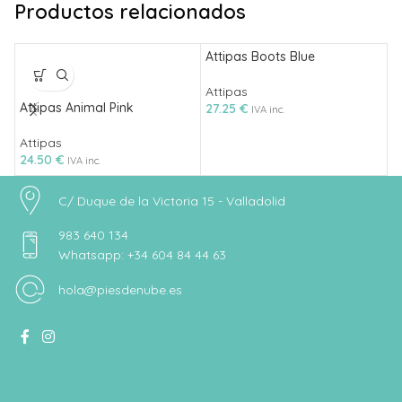
Productos relacionados
Attipas Boots Blue
A
Attipas
A
Attipas Animal Pink
27.25
€
2
IVA inc.
Attipas
24.50
€
IVA inc.
C/ Duque de la Victoria 15 - Valladolid
983 640 134
Whatsapp: +34 604 84 44 63
hola@piesdenube.es