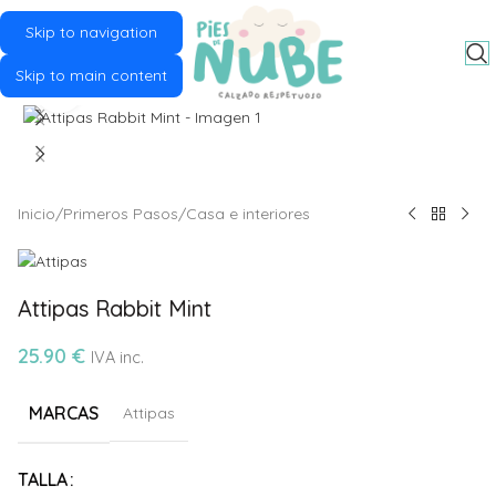
Skip to navigation
MENU
Skip to main content
Click to enlarge
Inicio
/
Primeros Pasos
/
Casa e interiores
Attipas Rabbit Mint
25.90
€
IVA inc.
MARCAS
Attipas
Alternative:
TALLA