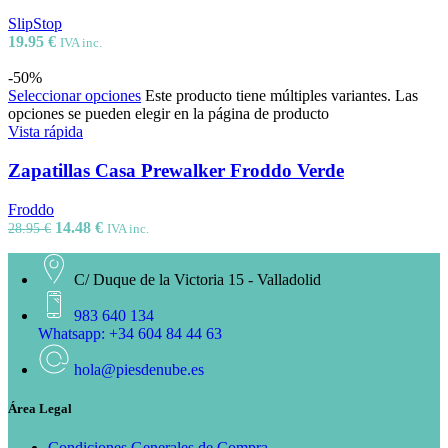
SlipStop
19.95
€
IVA inc.
-50%
Seleccionar opciones
Este producto tiene múltiples variantes. Las
opciones se pueden elegir en la página de producto
Vista rápida
Zapatillas Casa Prewalker Froddo Verde
Froddo
14.48
€
28.95
€
IVA inc.
C/ Duque de la Victoria 15 - Valladolid
983 640 134
Whatsapp: +34 604 84 44 63
hola@piesdenube.es
Área Legal
Condiciones Generales de Compra