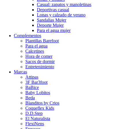
Casual: zapatos y manoletinas
Deportivas casual
Lonas y calzado de verano
Sandalias Mujer
Deporte Mujer
Para el agua mujer
Complementos
Plantillas Barefoot
Para el agua
Calcetines
Hora de comer
Sacos de dormir
Entretenimiento
Marcas
Attipas
3F Bar3foot
BaBice
Baby Lobitos
Beda
Blanditos by Crios
Coqueflex Kids
D.D.Step
El Naturalista
FlexiNens
Freycoo