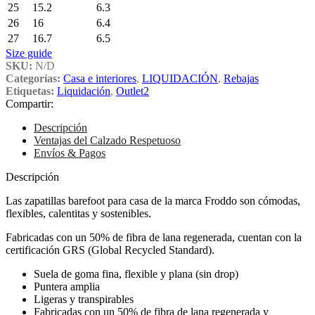
25
15.2
6.3
26
16
6.4
27
16.7
6.5
Size guide
SKU:
N/D
Categorías:
Casa e interiores
,
LIQUIDACIÓN
,
Rebajas
Etiquetas:
Liquidación
,
Outlet2
Compartir:
Descripción
Ventajas del Calzado Respetuoso
Envíos & Pagos
Descripción
Las zapatillas barefoot para casa de la marca Froddo son cómodas,
flexibles, calentitas y sostenibles.
Fabricadas con un 50% de fibra de lana regenerada, cuentan con la
certificación GRS (Global Recycled Standard).
Suela de goma fina, flexible y plana (sin drop)
Puntera amplia
Ligeras y transpirables
Fabricadas con un 50% de fibra de lana regenerada y