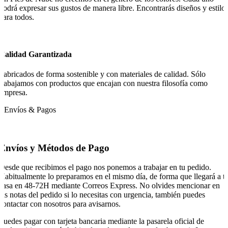
podrá expresar sus gustos de manera libre. Encontrarás diseños y estilo
para todos.
Calidad Garantizada
Fabricados de forma sostenible y con materiales de calidad. Sólo
trabajamos con productos que encajan con nuestra filosofía como
empresa.
Envíos & Pagos
Envíos y Métodos de Pago
Desde que recibimos el pago nos ponemos a trabajar en tu pedido.
Habitualmente lo preparamos en el mismo día, de forma que llegará a t
casa en 48-72H mediante Correos Express. No olvides mencionar en
las notas del pedido si lo necesitas con urgencia, también puedes
contactar con nosotros para avisarnos.
Puedes pagar con tarjeta bancaria mediante la pasarela oficial de