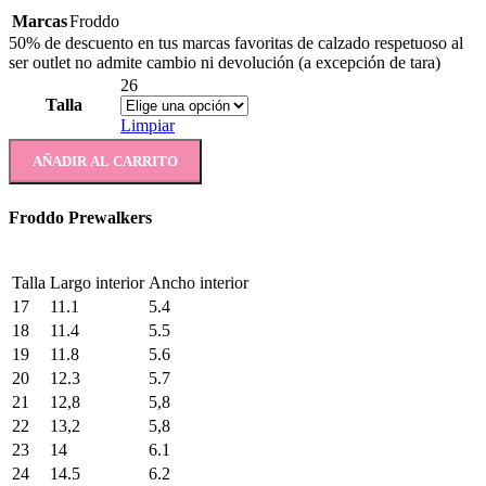
Marcas
Froddo
50% de descuento en tus marcas favoritas de calzado respetuoso al
ser outlet no admite cambio ni devolución (a excepción de tara)
26
Talla
Limpiar
AÑADIR AL CARRITO
Froddo Prewalkers
Talla
Largo interior
Ancho interior
17
11.1
5.4
18
11.4
5.5
19
11.8
5.6
20
12.3
5.7
21
12,8
5,8
22
13,2
5,8
23
14
6.1
24
14.5
6.2