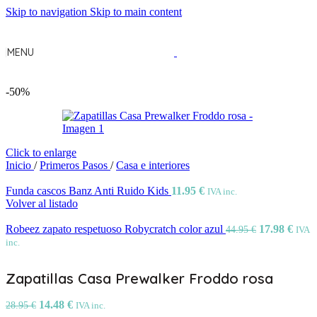
Skip to navigation
Skip to main content
MENU
-50%
Click to enlarge
Inicio
/
Primeros Pasos
/
Casa e interiores
Funda cascos Banz Anti Ruido Kids
11.95
€
IVA inc.
Volver al listado
Robeez zapato respetuoso Robycratch color azul
17.98
€
44.95
€
IVA
inc.
Zapatillas Casa Prewalker Froddo rosa
14.48
€
28.95
€
IVA inc.