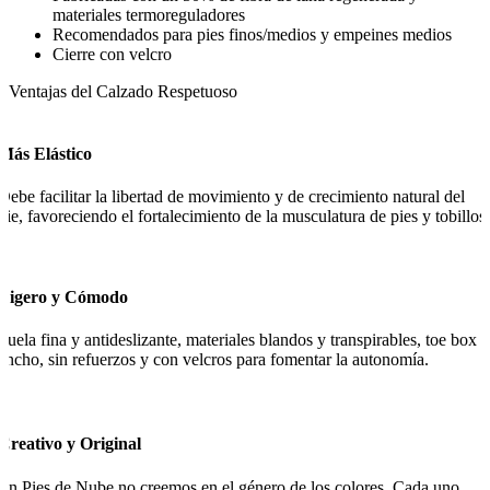
materiales termoreguladores
Recomendados para pies finos/medios y empeines medios
Cierre con velcro
Ventajas del Calzado Respetuoso
Más Elástico
Debe facilitar la libertad de movimiento y de crecimiento natural del
pie, favoreciendo el fortalecimiento de la musculatura de pies y tobillos.
Ligero y Cómodo
Suela fina y antideslizante, materiales blandos y transpirables, toe box
ancho, sin refuerzos y con velcros para fomentar la autonomía.
Creativo y Original
En Pies de Nube no creemos en el género de los colores. Cada uno