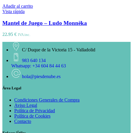
Añadir al carrito
Vista rápida
Mantel de Juego – Ludo Monnëka
22.95
€
IVA inc.
C/ Duque de la Victoria 15 - Valladolid
983 640 134
Whatsapp: +34 604 84 44 63
hola@piesdenube.es
Área Legal
Condiciones Generales de Compra
Aviso Legal
Política de Privacidad
Política de Cookies
Contacto
Enlaces Útiles