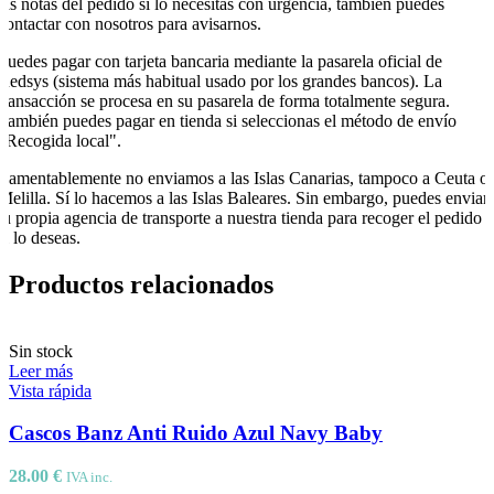
las notas del pedido si lo necesitas con urgencia, también puedes
contactar con nosotros para avisarnos.
Puedes pagar con tarjeta bancaria mediante la pasarela oficial de
Redsys (sistema más habitual usado por los grandes bancos). La
transacción se procesa en su pasarela de forma totalmente segura.
También puedes pagar en tienda si seleccionas el método de envío
"Recogida local".
Lamentablemente no enviamos a las Islas Canarias, tampoco a Ceuta o
Melilla. Sí lo hacemos a las Islas Baleares. Sin embargo, puedes enviar
tu propia agencia de transporte a nuestra tienda para recoger el pedido
si lo deseas.
Productos relacionados
Sin stock
Leer más
Vista rápida
Cascos Banz Anti Ruido Azul Navy Baby
28.00
€
IVA inc.