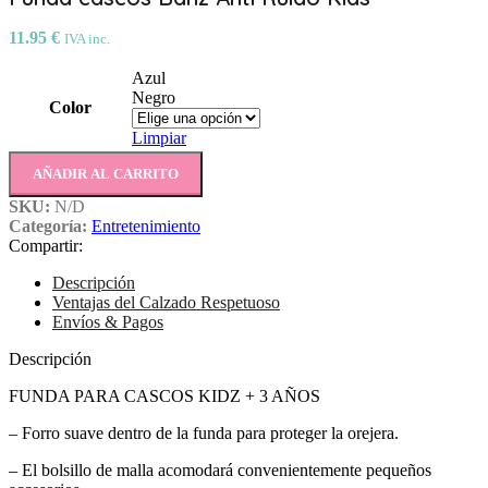
11.95
€
IVA inc.
Azul
Negro
Color
Limpiar
AÑADIR AL CARRITO
SKU:
N/D
Categoría:
Entretenimiento
Compartir:
Descripción
Ventajas del Calzado Respetuoso
Envíos & Pagos
Descripción
FUNDA PARA CASCOS KIDZ + 3 AÑOS
– Forro suave dentro de la funda para proteger la orejera.
– El bolsillo de malla acomodará convenientemente pequeños