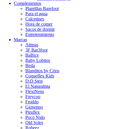
Complementos
Plantillas Barefoot
Para el agua
Calcetines
Hora de comer
Sacos de dormir
Entretenimiento
Marcas
Attipas
3F Bar3foot
BaBice
Baby Lobitos
Beda
Blanditos by Crios
Coqueflex Kids
D.D.Step
El Naturalista
FlexiNens
Freycoo
Froddo
Gioseppo
Piruflex
Poco Nido
Old Soles
Robeez