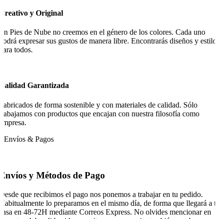
Creativo y Original
En Pies de Nube no creemos en el género de los colores. Cada uno
podrá expresar sus gustos de manera libre. Encontrarás diseños y estilo
para todos.
Calidad Garantizada
Fabricados de forma sostenible y con materiales de calidad. Sólo
trabajamos con productos que encajan con nuestra filosofía como
empresa.
Envíos & Pagos
Envíos y Métodos de Pago
Desde que recibimos el pago nos ponemos a trabajar en tu pedido.
Habitualmente lo preparamos en el mismo día, de forma que llegará a t
casa en 48-72H mediante Correos Express. No olvides mencionar en