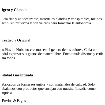
Ligero y Cómodo
Suela fina y antideslizante, materiales blandos y transpirables, toe box
ancho, sin refuerzos y con velcros para fomentar la autonomía.
Creativo y Original
En Pies de Nube no creemos en el género de los colores. Cada uno
podrá expresar sus gustos de manera libre. Encontrarás diseños y estilo
para todos.
Calidad Garantizada
Fabricados de forma sostenible y con materiales de calidad. Sólo
trabajamos con productos que encajan con nuestra filosofía como
empresa.
Envíos & Pagos