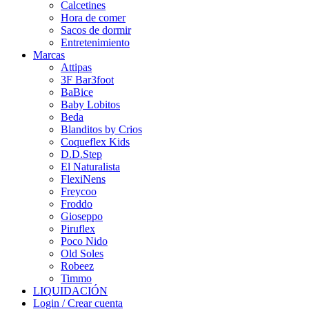
Calcetines
Hora de comer
Sacos de dormir
Entretenimiento
Marcas
Attipas
3F Bar3foot
BaBice
Baby Lobitos
Beda
Blanditos by Crios
Coqueflex Kids
D.D.Step
El Naturalista
FlexiNens
Freycoo
Froddo
Gioseppo
Piruflex
Poco Nido
Old Soles
Robeez
Timmo
LIQUIDACIÓN
Login / Crear cuenta