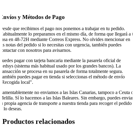
Envíos y Métodos de Pago
Desde que recibimos el pago nos ponemos a trabajar en tu pedido.
Habitualmente lo preparamos en el mismo día, de forma que llegará a t
casa en 48-72H mediante Correos Express. No olvides mencionar en
las notas del pedido si lo necesitas con urgencia, también puedes
contactar con nosotros para avisarnos.
Puedes pagar con tarjeta bancaria mediante la pasarela oficial de
Redsys (sistema más habitual usado por los grandes bancos). La
transacción se procesa en su pasarela de forma totalmente segura.
También puedes pagar en tienda si seleccionas el método de envío
"Recogida local".
Lamentablemente no enviamos a las Islas Canarias, tampoco a Ceuta o
Melilla. Sí lo hacemos a las Islas Baleares. Sin embargo, puedes enviar
tu propia agencia de transporte a nuestra tienda para recoger el pedido
si lo deseas.
Productos relacionados