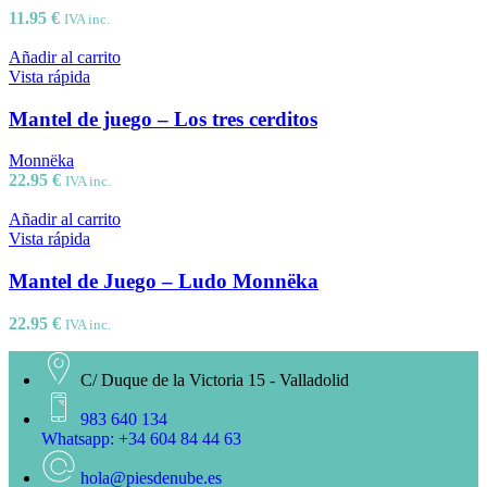
11.95
€
IVA inc.
Añadir al carrito
Vista rápida
Mantel de juego – Los tres cerditos
Monnëka
22.95
€
IVA inc.
Añadir al carrito
Vista rápida
Mantel de Juego – Ludo Monnëka
22.95
€
IVA inc.
C/ Duque de la Victoria 15 - Valladolid
983 640 134
Whatsapp: +34 604 84 44 63
hola@piesdenube.es