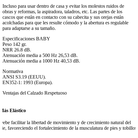
Incluso para usar dentro de casa y evitar los molestos ruidos de
obras y reformas, la aspiradora, taladros, etc. Las partes de los
cascos que están en contacto con su cabecita y sus orejas están
acolchadas para que les resulte cómodo y la abertura es regulable
para adaptarse a su tamaño.
Especificaciones BABY
Peso 142 gr.
NRR 26.8 dB.
Atenuación media a 500 Hz 26,53 dB.
Atenuación media a 1000 Hz 40,53 dB.
Normativa
ANSI S3.19 (EEUU).
EN352-1: 1993 (Europa).
Ventajas del Calzado Respetuoso
Más Elástico
Debe facilitar la libertad de movimiento y de crecimiento natural del
pie, favoreciendo el fortalecimiento de la musculatura de pies y tobillos.