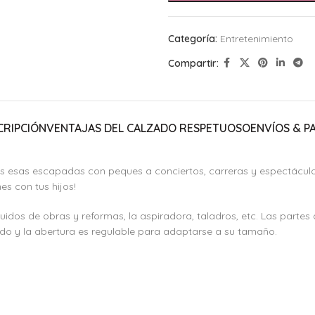
Categoría:
Entretenimiento
Compartir:
CRIPCIÓN
VENTAJAS DEL CALZADO RESPETUOSO
ENVÍOS & P
s esas escapadas con peques a conciertos, carreras y espectáculo
es con tus hijos!
ruidos de obras y reformas, la aspiradora, taladros, etc. Las parte
do y la abertura es regulable para adaptarse a su tamaño.