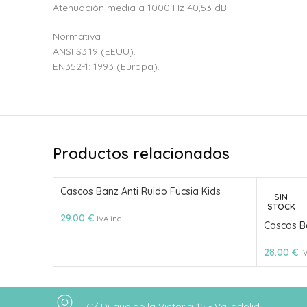
Atenuación media a 1000 Hz 40,53 dB.
Normativa
ANSI S3.19 (EEUU).
EN352-1: 1993 (Europa).
Productos relacionados
Cascos Banz Anti Ruido Fucsia Kids
SIN
STOCK
29.00
€
IVA inc.
Cascos Ba
28.00
€
I
C/ Duque de la Victoria 15 - Valladolid