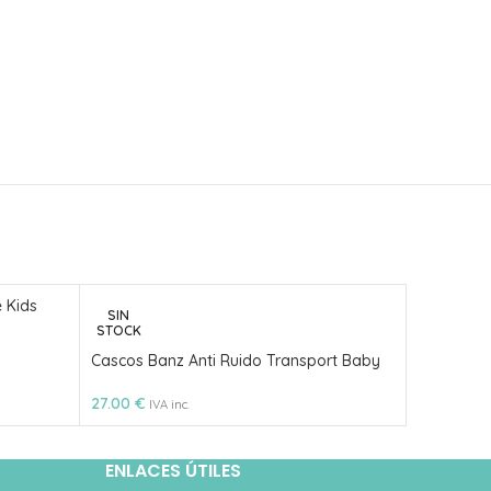
 Kids
SIN
SIN
STOCK
STOCK
Cascos Banz Anti Ruido Transport Baby
Cascos Ba
27.00
€
28.00
€
IVA inc.
IVA
ENLACES ÚTILES