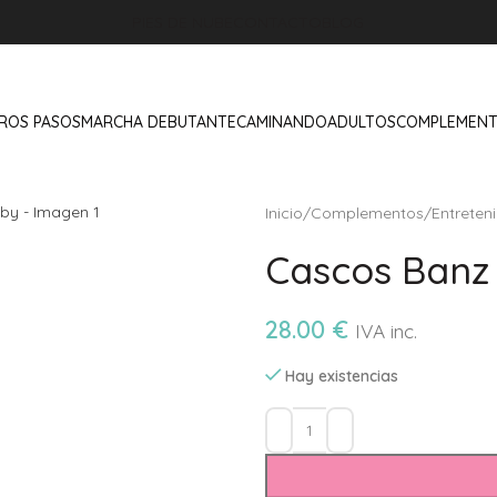
PIES DE NUBE
CONTACTO
BLOG
ROS PASOS
MARCHA DEBUTANTE
CAMINANDO
ADULTOS
COMPLEMEN
Inicio
/
Complementos
/
Entreten
Cascos Banz 
28.00
€
IVA inc.
Hay existencias
Alternative: