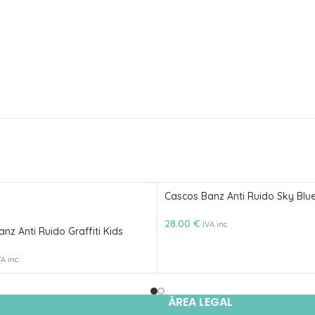
Cascos Banz Anti Ruido Sky Blue
28.00
€
IVA inc.
nz Anti Ruido Graffiti Kids
VA inc.
ÁREA LEGAL