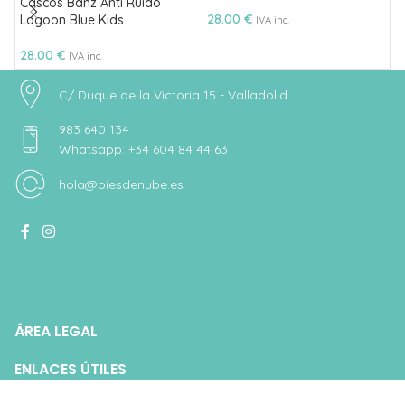
Cascos Banz Anti Ruido
28.00
€
2
Lagoon Blue Kids
IVA inc.
28.00
€
IVA inc.
C/ Duque de la Victoria 15 - Valladolid
983 640 134
Whatsapp: +34 604 84 44 63
hola@piesdenube.es
ÁREA LEGAL
ENLACES ÚTILES