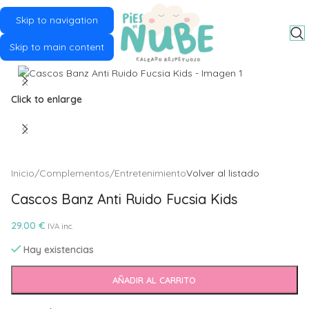
Skip to navigation
MENU
Skip to main content
Click to enlarge
Inicio
/
Complementos
/
Entretenimiento
Volver al listado
Cascos Banz Anti Ruido Fucsia Kids
29.00
€
IVA inc.
Hay existencias
Alternative:
AÑADIR AL CARRITO