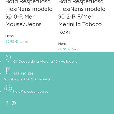
Bota Respetuosa
Bota Respetuosa
FlexiNens modelo
FlexiNens modelo
9010-R Mer
9012-R F/Mer
Mouse/Jeans
Merinilla Tabaco
Kaki
Nens
N
65.95
€
6
IVA inc.
Nens
68.95
€
IVA inc.
C/ Duque de la Victoria 15 - Valladolid
983 640 134
Whatsapp: +34 604 84 44 63
hola@piesdenube.es