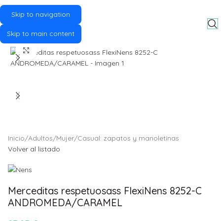
Skip to navigation
MENU
Skip to main content
Click to enlarge
Inicio
/
Adultos
/
Mujer
/
Casual: zapatos y manoletinas
Volver al listado
Merceditas respetuosass FlexiNens 8252-C
ANDROMEDA/CARAMEL