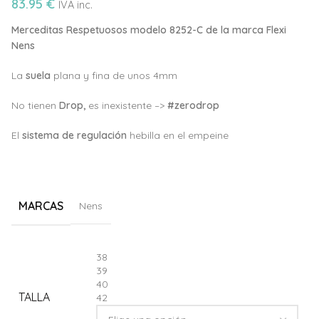
83.95
€
IVA inc.
Merceditas Respetuosos modelo 8252-C de la marca Flexi
Nens
La
suela
plana y fina de unos 4mm
No tienen
Drop,
es inexistente –>
#zerodrop
El
sistema de regulación
hebilla en el empeine
MARCAS
Nens
Alternative:
38
39
40
TALLA
42