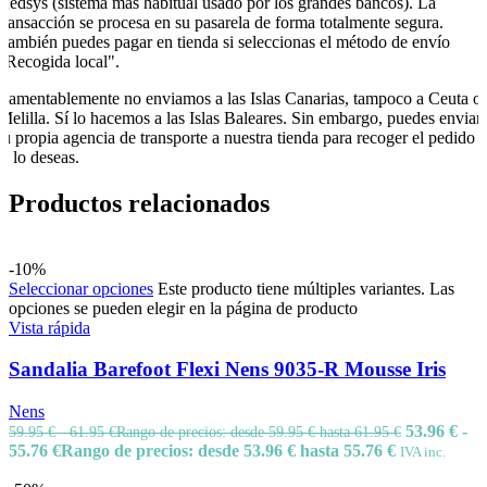
Redsys (sistema más habitual usado por los grandes bancos). La
transacción se procesa en su pasarela de forma totalmente segura.
También puedes pagar en tienda si seleccionas el método de envío
"Recogida local".
Lamentablemente no enviamos a las Islas Canarias, tampoco a Ceuta o
Melilla. Sí lo hacemos a las Islas Baleares. Sin embargo, puedes enviar
tu propia agencia de transporte a nuestra tienda para recoger el pedido
si lo deseas.
Productos relacionados
-10%
Seleccionar opciones
Este producto tiene múltiples variantes. Las
opciones se pueden elegir en la página de producto
Vista rápida
Sandalia Barefoot Flexi Nens 9035-R Mousse Iris
Nens
53.96
€
-
59.95
€
-
61.95
€
Rango de precios: desde 59.95 € hasta 61.95 €
55.76
€
Rango de precios: desde 53.96 € hasta 55.76 €
IVA inc.