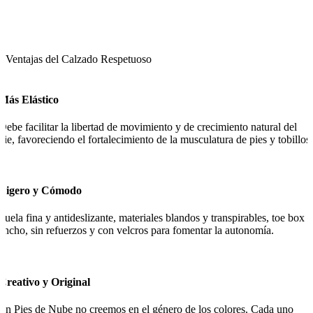
Ventajas del Calzado Respetuoso
Más Elástico
Debe facilitar la libertad de movimiento y de crecimiento natural del
pie, favoreciendo el fortalecimiento de la musculatura de pies y tobillos.
Ligero y Cómodo
Suela fina y antideslizante, materiales blandos y transpirables, toe box
ancho, sin refuerzos y con velcros para fomentar la autonomía.
Creativo y Original
En Pies de Nube no creemos en el género de los colores. Cada uno