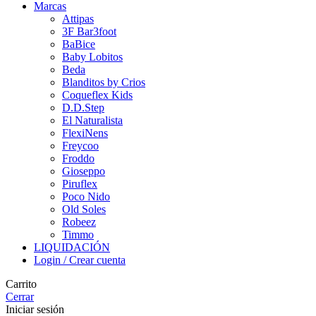
Marcas
Attipas
3F Bar3foot
BaBice
Baby Lobitos
Beda
Blanditos by Crios
Coqueflex Kids
D.D.Step
El Naturalista
FlexiNens
Freycoo
Froddo
Gioseppo
Piruflex
Poco Nido
Old Soles
Robeez
Timmo
LIQUIDACIÓN
Login / Crear cuenta
Carrito
Cerrar
Iniciar sesión