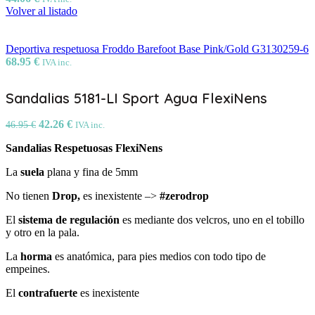
Volver al listado
Deportiva respetuosa Froddo Barefoot Base Pink/Gold G3130259-6
68.95
€
IVA inc.
Sandalias 5181-LI Sport Agua FlexiNens
42.26
€
46.95
€
IVA inc.
Sandalias Respetuosas FlexiNens
La
suela
plana y fina de 5mm
No tienen
Drop,
es inexistente –>
#zerodrop
El
sistema de regulación
es mediante dos velcros, uno en el tobillo
y otro en la pala.
La
horma
es anatómica, para pies medios con todo tipo de
empeines.
El
c
ontrafuerte
es inexistente