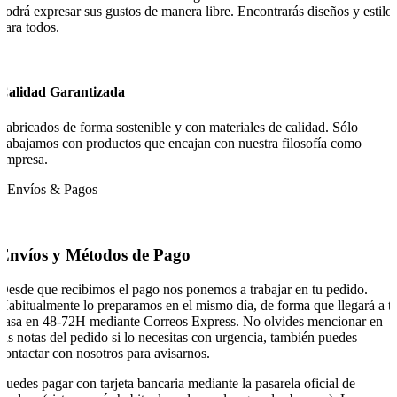
podrá expresar sus gustos de manera libre. Encontrarás diseños y estilo
para todos.
Calidad Garantizada
Fabricados de forma sostenible y con materiales de calidad. Sólo
trabajamos con productos que encajan con nuestra filosofía como
empresa.
Envíos & Pagos
Envíos y Métodos de Pago
Desde que recibimos el pago nos ponemos a trabajar en tu pedido.
Habitualmente lo preparamos en el mismo día, de forma que llegará a t
casa en 48-72H mediante Correos Express. No olvides mencionar en
las notas del pedido si lo necesitas con urgencia, también puedes
contactar con nosotros para avisarnos.
Puedes pagar con tarjeta bancaria mediante la pasarela oficial de