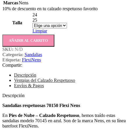
Marcas
Nens
10% de descuento en tu calzado respetuoso favorito
24
25
Talla
Limpiar
AÑADIR AL CARRITO
SKU:
N/D
Categoría:
Sandalias
Etiqueta:
FlexiNens
Compartir:
Descripción
Ventajas del Calzado Respetuoso
Envíos & Pagos
Descripción
Sandalias respetuosas 70150 Flexi Nens
En
Pies de Nube – Calzado Respetuoso
, hemos traído estas
sandalias modelo 70145 en azul. Son de la marca Nens, en su línea
barefoot FlexiNens.