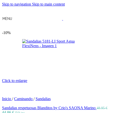
Skip to navigation
Skip to main content
MENU
-10%
Click to enlarge
Inicio
/
Caminando
/
Sandalias
Sandalias respetuosas Blanditos by Crio's SAONA Marino
48.95
€
44.06
€
IVA inc.