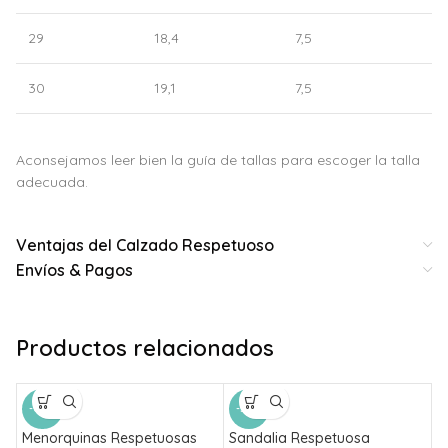
29
18,4
7,5
30
19,1
7,5
Aconsejamos leer bien la guía de tallas para escoger la talla
adecuada.
Ventajas del Calzado Respetuoso
Envíos & Pagos
Productos relacionados
-60%
-50%
Menorquinas Respetuosas
Sandalia Respetuosa
S