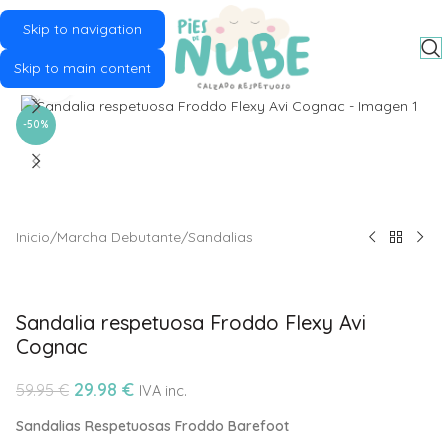
Skip to navigation
MENU
Skip to main content
Click to enlarge
-50%
Inicio
/
Marcha Debutante
/
Sandalias
Sandalia respetuosa Froddo Flexy Avi
Cognac
29.98
€
59.95
€
IVA inc.
Sandalias Respetuosas Froddo Barefoot