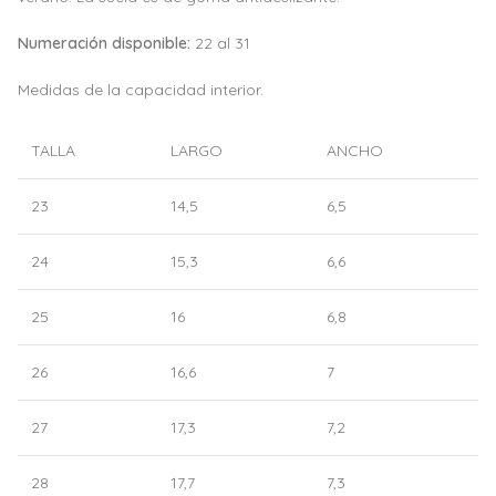
Numeración disponible:
22 al 31
Medidas de la capacidad interior.
TALLA
LARGO
ANCHO
23
14,5
6,5
24
15,3
6,6
25
16
6,8
26
16,6
7
27
17,3
7,2
28
17,7
7,3