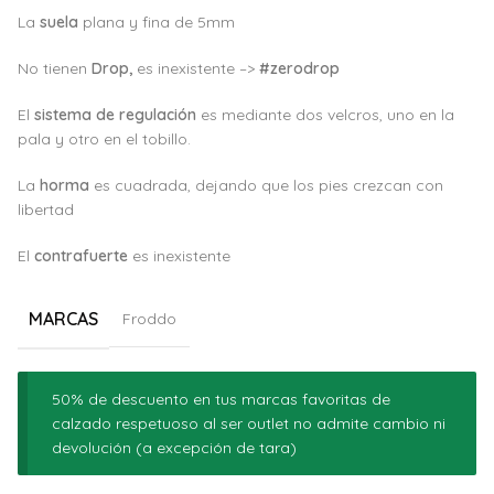
La
suela
plana y fina de 5mm
No tienen
Drop,
es inexistente –>
#zerodrop
El
sistema de regulación
es mediante dos velcros, uno en la
pala y otro en el tobillo.
La
horma
es cuadrada, dejando que los pies crezcan con
libertad
El
c
ontrafuerte
es inexistente
MARCAS
Froddo
50% de descuento en tus marcas favoritas de
calzado respetuoso al ser outlet no admite cambio ni
devolución (a excepción de tara)