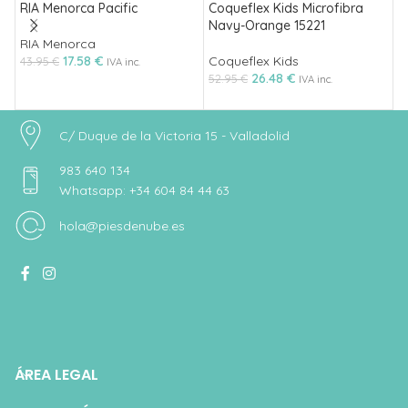
RIA Menorca Pacific
Coqueflex Kids Microfibra
T
Navy-Orange 15221
RIA Menorca
T
17.58
€
Coqueflex Kids
43.95
€
5
IVA inc.
26.48
€
52.95
€
IVA inc.
C/ Duque de la Victoria 15 - Valladolid
983 640 134
Whatsapp: +34 604 84 44 63
hola@piesdenube.es
ÁREA LEGAL