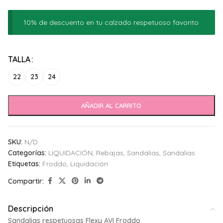
10% de descuento en tu calzado respetuoso favorito
Alternative:
TALLA
22
23
24
AÑADIR AL CARRITO
SKU:
N/D
Categorías:
LIQUIDACIÓN
,
Rebajas
,
Sandalias
,
Sandalias
Etiquetas:
Froddo
,
Liquidación
Compartir:
Descripción
Sandalias respetuosas Flexy AVI Froddo