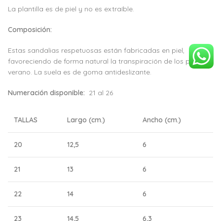
La plantilla es de piel y no es extraíble.
Composición:
Estas sandalias respetuosas están fabricadas en piel,
favoreciendo de forma natural la transpiración de los pies en
verano. La suela es de goma antideslizante.
Numeración disponible:
21 al 26
TALLAS
Largo (cm.)
Ancho (cm.)
20
12,5
6
21
13
6
22
14
6
23
14,5
6,3