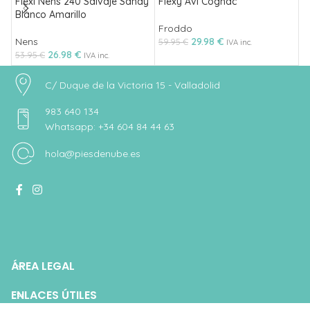
Flexi Nens 240 Salvaje Sandy
Flexy Avi Cognac
F
Blanco Amarillo
Froddo
F
Nens
29.98
€
59.95
€
5
IVA inc.
26.98
€
53.95
€
IVA inc.
C/ Duque de la Victoria 15 - Valladolid
983 640 134
Whatsapp: +34 604 84 44 63
hola@piesdenube.es
ÁREA LEGAL
ENLACES ÚTILES