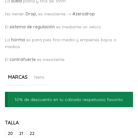
La
suela
plana y fina de 3mm
No tienen
Drop,
es inexistente –>
#zerodrop
El
sistema de regulación
es mediante un velcro
La
horma
es para pies fino-medio y empeines bajos o
medios.
El
c
ontrafuerte
es inexistente
MARCAS
Nens
10% de descuento en tu calzado respetuoso favorito
Alternative:
TALLA
20
21
22