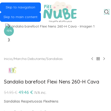
Skip to navigation
MENU
Skip to main content
Click to enlarge
-10%
Inicio
/
Marcha Debutante
/
Sandalias
Sandalia barefoot Flexi Nens 260-H Cava
49.46
€
54.95
€
IVA inc.
Sandalias Respetuosas FlexiNens