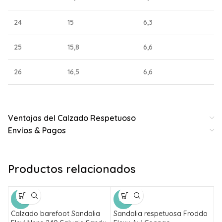
24
15
6,3
25
15,8
6,6
26
16,5
6,6
Ventajas del Calzado Respetuoso
Envíos & Pagos
Productos relacionados
-50%
-50%
Calzado barefoot Sandalia
Sandalia respetuosa Froddo
S