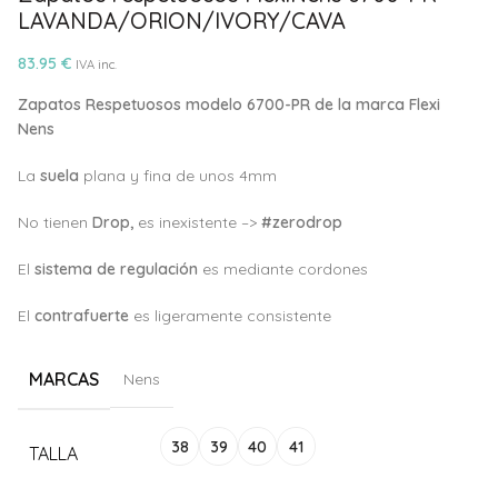
LAVANDA/ORION/IVORY/CAVA
83.95
€
IVA inc.
Zapatos Respetuosos modelo 6700-PR de la marca Flexi
Nens
La
suela
plana y fina de unos 4mm
No tienen
Drop,
es inexistente –>
#zerodrop
El
sistema de regulación
es mediante cordones
El
c
ontrafuerte
es ligeramente consistente
MARCAS
Nens
Alternative:
38
39
40
41
TALLA