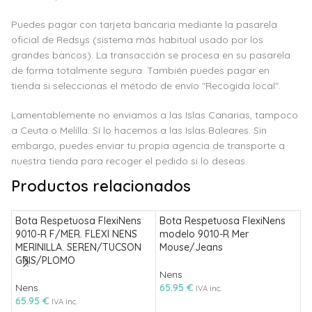
Puedes pagar con tarjeta bancaria mediante la pasarela
oficial de Redsys (sistema más habitual usado por los
grandes bancos). La transacción se procesa en su pasarela
de forma totalmente segura. También puedes pagar en
tienda si seleccionas el método de envío "Recogida local".
Lamentablemente no enviamos a las Islas Canarias, tampoco
a Ceuta o Melilla. Sí lo hacemos a las Islas Baleares. Sin
embargo, puedes enviar tu propia agencia de transporte a
nuestra tienda para recoger el pedido si lo deseas.
Productos relacionados
Bota Respetuosa FlexiNens
Bota Respetuosa FlexiNens
B
9010-R F/MER. FLEXI NENS
modelo 9010-R Mer
m
MERINILLA. SEREN/TUCSON
Mouse/Jeans
M
GRIS/PLOMO
Nens
N
Nens
65.95
€
6
IVA inc.
65.95
€
IVA inc.