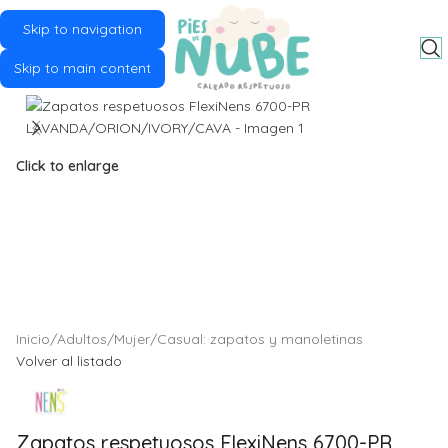
Skip to navigation
MENU
Skip to main content
Click to enlarge
Inicio
/
Adultos
/
Mujer
/
Casual: zapatos y manoletinas
Volver al listado
Zapatos respetuosos FlexiNens 6700-PR