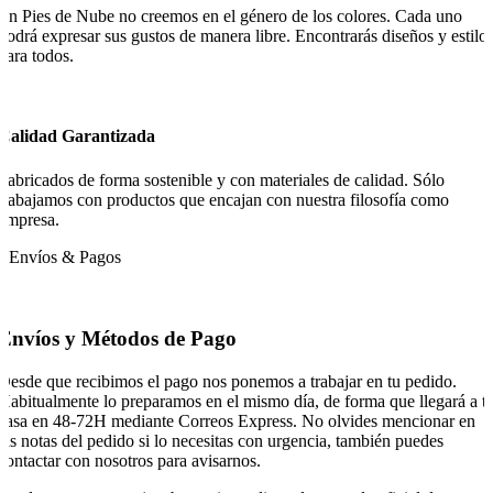
En Pies de Nube no creemos en el género de los colores. Cada uno
podrá expresar sus gustos de manera libre. Encontrarás diseños y estilo
para todos.
Calidad Garantizada
Fabricados de forma sostenible y con materiales de calidad. Sólo
trabajamos con productos que encajan con nuestra filosofía como
empresa.
Envíos & Pagos
Envíos y Métodos de Pago
Desde que recibimos el pago nos ponemos a trabajar en tu pedido.
Habitualmente lo preparamos en el mismo día, de forma que llegará a t
casa en 48-72H mediante Correos Express. No olvides mencionar en
las notas del pedido si lo necesitas con urgencia, también puedes
contactar con nosotros para avisarnos.