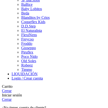
3F Bar3foot
BaBice
Baby Lobitos
Beda
Blanditos by Crios
Coqueflex Kids
D.D.Step
El Naturalista
FlexiNens
Freycoo
Froddo
Gioseppo
Piruflex
Poco Nido
Old Soles
Robeez
Timmo
LIQUIDACIÓN
Login / Crear cuenta
Carrito
Cerrar
Iniciar sesión
Cerrar
¿No tienes cuenta de cliente?