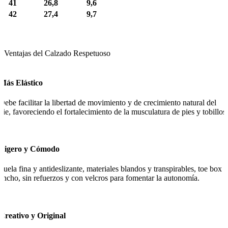
41
26,8
9,6
42
27,4
9,7
Ventajas del Calzado Respetuoso
Más Elástico
Debe facilitar la libertad de movimiento y de crecimiento natural del
pie, favoreciendo el fortalecimiento de la musculatura de pies y tobillos.
Ligero y Cómodo
Suela fina y antideslizante, materiales blandos y transpirables, toe box
ancho, sin refuerzos y con velcros para fomentar la autonomía.
Creativo y Original