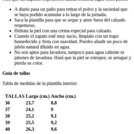
A diario pasa un paño para retirar el polvo y la suciedad que
se haya podido acumular a lo largo de la jornada.
Saca la plantilla para que se seque y airee fuera del calzado
respetuoso.
Hidrata la piel con una crema especial para calzado.
Cuando el zapato esté muy sucio, límpialo con un trapo
humedecido y frota con suavidad. Puedes añadir un poco de
jabón natural diluido en agua.
No son aptos para lavadora, tampoco para agua caliente ni
jabones de lavadora. Hará que la piel se estropee, se arrugue y
pierda su color.
Guía de tallas
Tabla de medidas de la plantilla interior:
TALLAS
Largo (cm.)
Ancho (cm.)
36
23,7
8,8
37
24,1
9
38
25,2
9,1
39
25,5
9,2
40
26,3
9,6