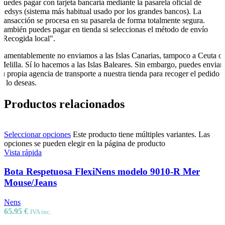
Puedes pagar con tarjeta bancaria mediante la pasarela oficial de
Redsys (sistema más habitual usado por los grandes bancos). La
transacción se procesa en su pasarela de forma totalmente segura.
También puedes pagar en tienda si seleccionas el método de envío
"Recogida local".
Lamentablemente no enviamos a las Islas Canarias, tampoco a Ceuta o
Melilla. Sí lo hacemos a las Islas Baleares. Sin embargo, puedes enviar
tu propia agencia de transporte a nuestra tienda para recoger el pedido
si lo deseas.
Productos relacionados
Seleccionar opciones
Este producto tiene múltiples variantes. Las
opciones se pueden elegir en la página de producto
Vista rápida
Bota Respetuosa FlexiNens modelo 9010-R Mer
Mouse/Jeans
Nens
65.95
€
IVA inc.