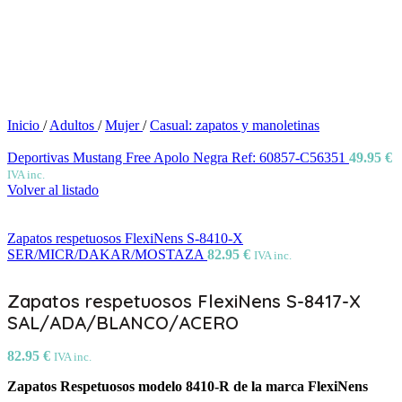
Inicio
/
Adultos
/
Mujer
/
Casual: zapatos y manoletinas
Deportivas Mustang Free Apolo Negra Ref: 60857-C56351
49.95
€
IVA inc.
Volver al listado
Zapatos respetuosos FlexiNens S-8410-X
SER/MICR/DAKAR/MOSTAZA
82.95
€
IVA inc.
Zapatos respetuosos FlexiNens S-8417-X
SAL/ADA/BLANCO/ACERO
82.95
€
IVA inc.
Zapatos Respetuosos modelo 8410-R de la marca FlexiNens