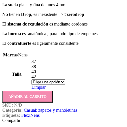
La
suela
plana y fina de unos 4mm
No tienen
Drop,
es inexistente –>
#zerodrop
El
sistema de regulación
es mediante cordones
La
horma
es anatómica , para todo tipo de empeines.
El
c
ontrafuerte
es ligeramente consistente
Marcas
Nens
37
38
40
Talla
42
Limpiar
AÑADIR AL CARRITO
SKU:
N/D
Categoría:
Casual: zapatos y manoletinas
Etiqueta:
FlexiNens
Compartir: