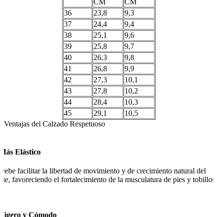
CM
CM
36
23,8
9,3
37
24,4
9,4
38
25,1
9,6
39
25,8
9,7
40
26,3
9,8
41
26,8
9,9
42
27,3
10,1
43
27,8
10,2
44
28,4
10,3
45
29,1
10,5
Ventajas del Calzado Respetuoso
Más Elástico
Debe facilitar la libertad de movimiento y de crecimiento natural del
pie, favoreciendo el fortalecimiento de la musculatura de pies y tobillos.
Ligero y Cómodo