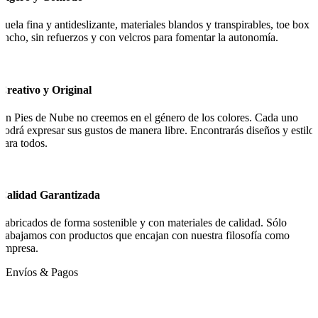
Suela fina y antideslizante, materiales blandos y transpirables, toe box
ancho, sin refuerzos y con velcros para fomentar la autonomía.
Creativo y Original
En Pies de Nube no creemos en el género de los colores. Cada uno
podrá expresar sus gustos de manera libre. Encontrarás diseños y estilo
para todos.
Calidad Garantizada
Fabricados de forma sostenible y con materiales de calidad. Sólo
trabajamos con productos que encajan con nuestra filosofía como
empresa.
Envíos & Pagos