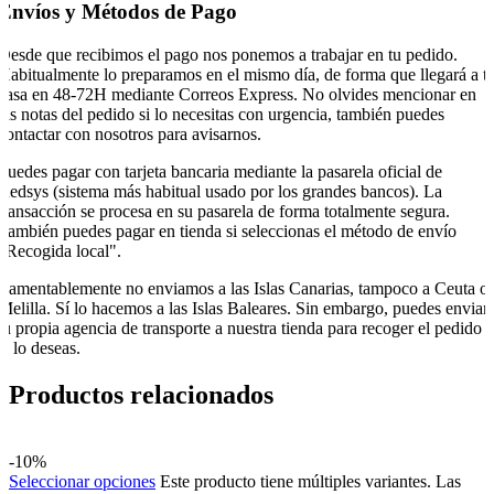
Envíos y Métodos de Pago
Desde que recibimos el pago nos ponemos a trabajar en tu pedido.
Habitualmente lo preparamos en el mismo día, de forma que llegará a t
casa en 48-72H mediante Correos Express. No olvides mencionar en
las notas del pedido si lo necesitas con urgencia, también puedes
contactar con nosotros para avisarnos.
Puedes pagar con tarjeta bancaria mediante la pasarela oficial de
Redsys (sistema más habitual usado por los grandes bancos). La
transacción se procesa en su pasarela de forma totalmente segura.
También puedes pagar en tienda si seleccionas el método de envío
"Recogida local".
Lamentablemente no enviamos a las Islas Canarias, tampoco a Ceuta o
Melilla. Sí lo hacemos a las Islas Baleares. Sin embargo, puedes enviar
tu propia agencia de transporte a nuestra tienda para recoger el pedido
si lo deseas.
Productos relacionados
-10%
Seleccionar opciones
Este producto tiene múltiples variantes. Las