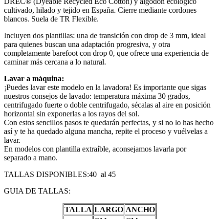
DREC® (Dyeable Recycled Eco Cotton) y algodón ecológico
cultivado, hilado y tejido en España. Cierre mediante cordones
blancos. Suela de TR Flexible.
Incluyen dos plantillas: una de transición con drop de 3 mm, ideal
para quienes buscan una adaptación progresiva, y otra
completamente barefoot con drop 0, que ofrece una experiencia de
caminar más cercana a lo natural.
Lavar a máquina:
¡Puedes lavar este modelo en la lavadora! Es importante que sigas
nuestros consejos de lavado: temperatura máxima 30 grados,
centrifugado fuerte o doble centrifugado, sécalas al aire en posición
horizontal sin exponerlas a los rayos del sol.
Con estos sencillos pasos te quedarán perfectas, y si no lo has hecho
así y te ha quedado alguna mancha, repite el proceso y vuélvelas a
lavar.
En modelos con plantilla extraíble, aconsejamos lavarla por
separado a mano.
TALLAS DISPONIBLES:40 al 45
GUIA DE TALLAS:
TALLA
LARGO
ANCHO