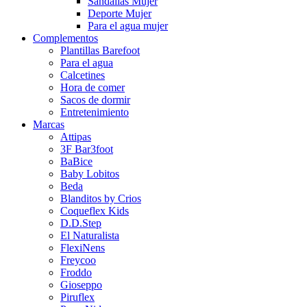
Sandalias Mujer
Deporte Mujer
Para el agua mujer
Complementos
Plantillas Barefoot
Para el agua
Calcetines
Hora de comer
Sacos de dormir
Entretenimiento
Marcas
Attipas
3F Bar3foot
BaBice
Baby Lobitos
Beda
Blanditos by Crios
Coqueflex Kids
D.D.Step
El Naturalista
FlexiNens
Freycoo
Froddo
Gioseppo
Piruflex