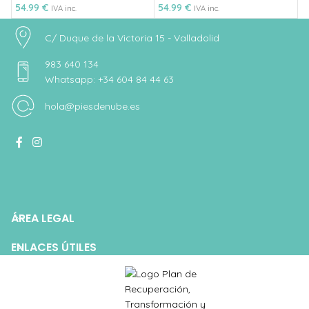
54.99
€
54.99
€
4
IVA inc.
IVA inc.
C/ Duque de la Victoria 15 - Valladolid
983 640 134
Whatsapp: +34 604 84 44 63
hola@piesdenube.es
ÁREA LEGAL
ENLACES ÚTILES