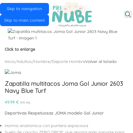
Skip to navigation
MENU
Skip to main content
Click to enlarge
Inicio
/
Adultos
/
Hombre
/
Deporte Hombre
Volver al listado
Zapatilla multitacos Joma Gol Junior 2603
Navy Blue Turf
49.99
€
IVA inc.
Deportivas Respetuosas JOMA modelo Gol Junior
Horma anatómica con puntera espaciosa
Suela de caucho ZERO DROP, que aporta más soporte para