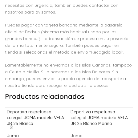
necesitas con urgencia, también puedes contactar con
nosotros para avisarnos.
Puedes pagar con tarjeta bancaria mediante la pasarela
oficial de Redsys (sistema más habitual usado por los
grandes bancos). La transacción se procesa en su pasarela
de forma totalmente segura. También puedes pagar en
tienda si seleccionas el método de envío "Recogida local".
Lamentablemente no enviamos a las Islas Canarias, tampoco
a Ceuta o Melilla. Sí lo hacemos a las Islas Baleares. Sin
embargo, puedes enviar tu propia agencia de transporte a
nuestra tienda para recoger el pedido si lo deseas.
Productos relacionados
Deportiva respetuosa
Deportiva respetuosa
Z
colegial JOMA modelo VELA
colegial JOMA modelo VELA
b
JR 25 Blanco
JR 25 Blanco Marino
J
Joma
Joma
J