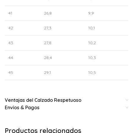
41
26,8
9,9
42
27,3
10,1
43
27,8
10,2
44
28,4
10,3
45
29,1
10,5
Ventajas del Calzado Respetuoso
Envíos & Pagos
Productos relacionados