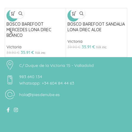
D
-10%
-10%
S
BOSCO BAREFOOT
BOSCO BAREFOOT SANDALIA
N
MERCEDES LONA DREC
LONA DREC ALOE
8
BLANCO
Victoria
Victoria
35.91
€
39.90
€
IVA inc.
35.91
€
39.90
€
IVA inc.
C/ Duque de la Victoria 15 - Valladolid
983 640 134
Whatsapp: +34 604 84 44 63
hola@piesdenube.es