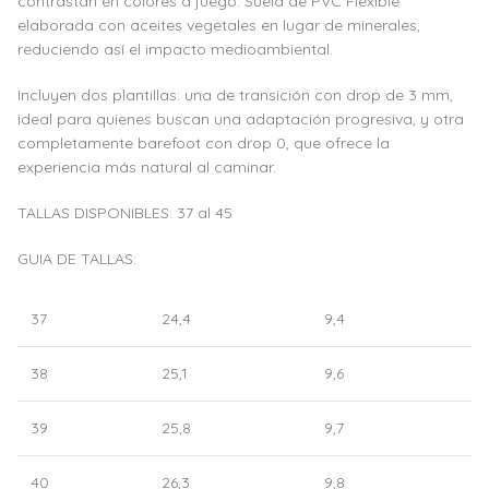
contrastan en colores a juego. Suela de PVC Flexible
elaborada con aceites vegetales en lugar de minerales,
reduciendo así el impacto medioambiental.
Incluyen dos plantillas: una de transición con drop de 3 mm,
ideal para quienes buscan una adaptación progresiva, y otra
completamente barefoot con drop 0, que ofrece la
experiencia más natural al caminar.
TALLAS DISPONIBLES: 37 al 45
GUIA DE TALLAS:
37
24,4
9,4
38
25,1
9,6
39
25,8
9,7
40
26,3
9,8