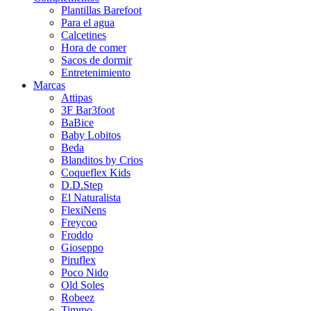
Plantillas Barefoot
Para el agua
Calcetines
Hora de comer
Sacos de dormir
Entretenimiento
Marcas
Attipas
3F Bar3foot
BaBice
Baby Lobitos
Beda
Blanditos by Crios
Coqueflex Kids
D.D.Step
El Naturalista
FlexiNens
Freycoo
Froddo
Gioseppo
Piruflex
Poco Nido
Old Soles
Robeez
Timmo