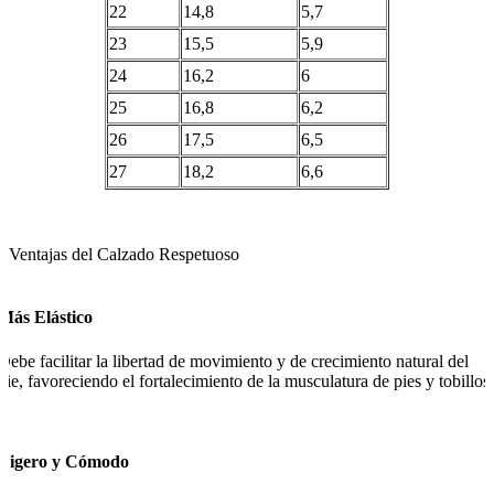
22
14,8
5,7
23
15,5
5,9
24
16,2
6
25
16,8
6,2
26
17,5
6,5
27
18,2
6,6
Ventajas del Calzado Respetuoso
Más Elástico
Debe facilitar la libertad de movimiento y de crecimiento natural del
pie, favoreciendo el fortalecimiento de la musculatura de pies y tobillos.
Ligero y Cómodo