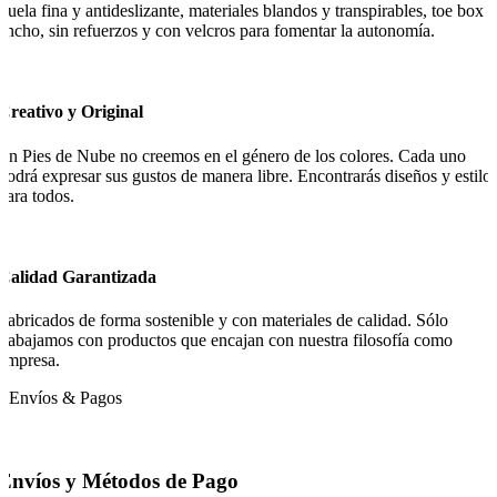
Suela fina y antideslizante, materiales blandos y transpirables, toe box
ancho, sin refuerzos y con velcros para fomentar la autonomía.
Creativo y Original
En Pies de Nube no creemos en el género de los colores. Cada uno
podrá expresar sus gustos de manera libre. Encontrarás diseños y estilo
para todos.
Calidad Garantizada
Fabricados de forma sostenible y con materiales de calidad. Sólo
trabajamos con productos que encajan con nuestra filosofía como
empresa.
Envíos & Pagos
Envíos y Métodos de Pago