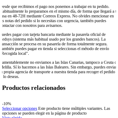
Desde que recibimos el pago nos ponemos a trabajar en tu pedido.
Habitualmente lo preparamos en el mismo día, de forma que llegará a t
casa en 48-72H mediante Correos Express. No olvides mencionar en
las notas del pedido si lo necesitas con urgencia, también puedes
contactar con nosotros para avisarnos.
Puedes pagar con tarjeta bancaria mediante la pasarela oficial de
Redsys (sistema más habitual usado por los grandes bancos). La
transacción se procesa en su pasarela de forma totalmente segura.
También puedes pagar en tienda si seleccionas el método de envío
"Recogida local".
Lamentablemente no enviamos a las Islas Canarias, tampoco a Ceuta o
Melilla. Sí lo hacemos a las Islas Baleares. Sin embargo, puedes enviar
tu propia agencia de transporte a nuestra tienda para recoger el pedido
si lo deseas.
Productos relacionados
-10%
Seleccionar opciones
Este producto tiene múltiples variantes. Las
opciones se pueden elegir en la página de producto
Vista rápida