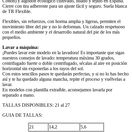
Cotton) y algodón ecológico cultivado, hilado y tejido en España.
Cierre con tira adherente para un ajuste fácil y seguro. Suela blanca
de TR Flexible.
Flexibles, sin refuerzos, con horma amplia y ligeras, permiten el
movimiento libre del pie y no lo deforman. Un calzado respetuoso
con el medio ambiente y el desarrollo natural del pie de los más
pequeños.
Lavar a máquina:
¡Puedes lavar este modelo en la lavadora! Es importante que sigas
nuestros consejos de lavado: temperatura máxima 30 grados,
centrifugado fuerte o doble centrifugado, sécalas al aire en posición
horizontal sin exponerlas a los rayos del sol.
Con estos sencillos pasos te quedarán perfectas, y si no lo has hecho
así y te ha quedado alguna mancha, repite el proceso y vuélvelas a
lavar.
En modelos con plantilla extraíble, aconsejamos lavarla por
separado a mano.
TALLAS DISPONIBLES: 21 al 27
GUIA DE TALLAS:
21
14,2
5,6