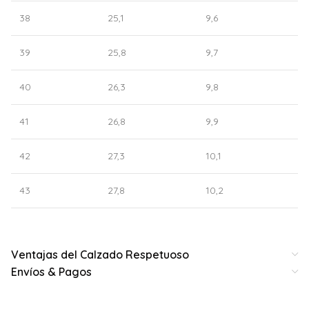
38
25,1
9,6
39
25,8
9,7
40
26,3
9,8
41
26,8
9,9
42
27,3
10,1
43
27,8
10,2
Ventajas del Calzado Respetuoso
Envíos & Pagos