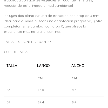
elaborada con aceites vegetales en lugar de minerales,
reduciendo así el impacto medioambiental.
Incluyen dos plantillas: una de transición con drop de 3 mm,
ideal para quienes buscan una adaptación progresiva, y otra
completamente barefoot con drop 0, que ofrece la
experiencia más natural al caminar.
TALLAS DISPONIBLES: 37 al 43
GUIA DE TALLAS:
TALLA
LARGO
ANCHO
CM
CM
36
23,8
9,3
37
24,4
9,4