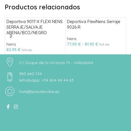
Productos relacionados
Deportiva 9017-X FLEXI NENS.
Deportiva FlexiNens Serraje
D
SERRAJE/SALVAJE
9026-R
B
ARENA/BCO/NEGRO
A
Nens
Nens
77.95
€
-
81.95
€
B
IVA inc.
82.95
€
6
IVA inc.
C/ Duque de la Victoria 15 - Valladolid
983 640 134
Whatsapp: +34 604 84 44 63
hola@piesdenube.es