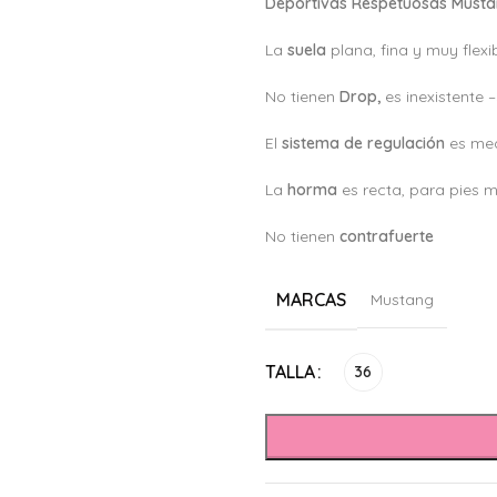
Deportivas Respetuosas Musta
La
suela
plana, fina y muy flexi
No tienen
Drop,
es inexistente 
El
sistema de regulación
es med
La
horma
es recta, para pies 
No tienen
c
ontrafuerte
MARCAS
Mustang
Alternative:
TALLA
36