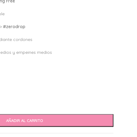
ng Free
ble
–>
#zerodrop
iante cordones
medios y empeines medios
AÑADIR AL CARRITO