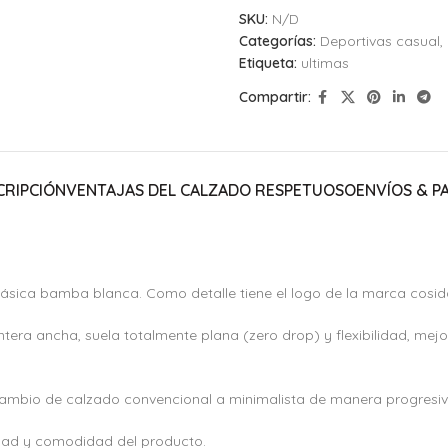
SKU:
N/D
Categorías:
Deportivas casual
,
Etiqueta:
ultimas
Compartir:
CRIPCIÓN
VENTAJAS DEL CALZADO RESPETUOSO
ENVÍOS & P
lásica bamba blanca. Como detalle tiene el logo de la marca cosida e
tera ancha, suela totalmente plana (zero drop) y flexibilidad, mej
 cambio de calzado convencional a minimalista de manera progresiv
dad y comodidad del producto.