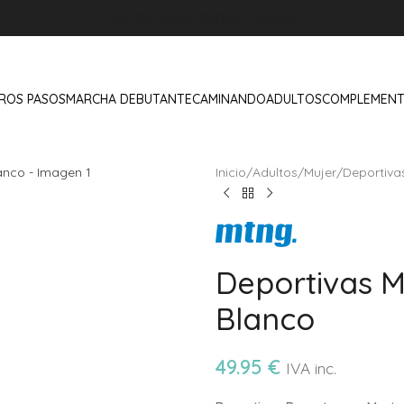
PIES DE NUBE
CONTACTO
BLOG
ROS PASOS
MARCHA DEBUTANTE
CAMINANDO
ADULTOS
COMPLEMEN
Inicio
/
Adultos
/
Mujer
/
Deportiva
Deportivas M
Blanco
49.95
€
IVA inc.