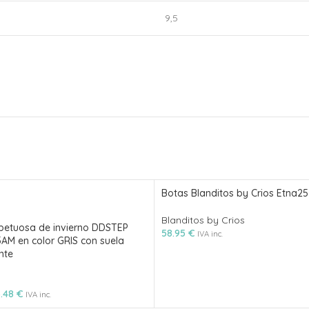
9,5
Botas Blanditos by Crios Etna2
Blanditos by Crios
petuosa de invierno DDSTEP
58.95
€
IVA inc.
AM en color GRIS con suela
nte
5.48
€
IVA inc.