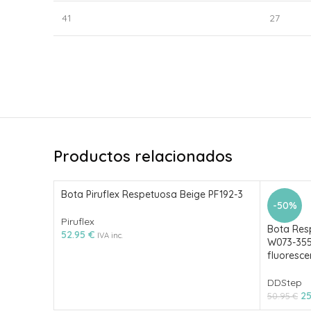
41
27
Productos relacionados
Bota Piruflex Respetuosa Beige PF192-3
-50%
Piruflex
Bota Res
52.95
€
IVA inc.
W073-355
fluoresce
DDStep
2
50.95
€