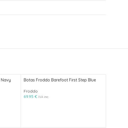
5 Navy
Botas Froddo Barefoot First Step Blue
Botas Fro
Froddo
Froddo
69.95
€
69.95
€
IVA inc.
IVA