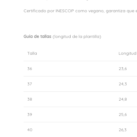
Certificado por INESCOP como vegano, garantiza que en 
Guía de tallas
(longitud de la plantilla)
Talla
Longitud 
36
23,6
37
24,3
38
24,8
39
25,6
40
26,3