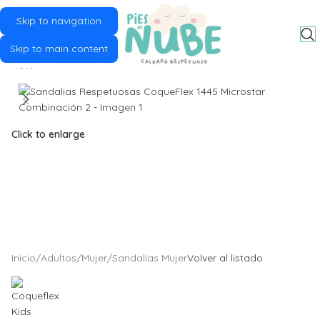
Skip to navigation
MENU
Skip to main content
-10%
Click to enlarge
Inicio
/
Adultos
/
Mujer
/
Sandalias Mujer
Volver al listado