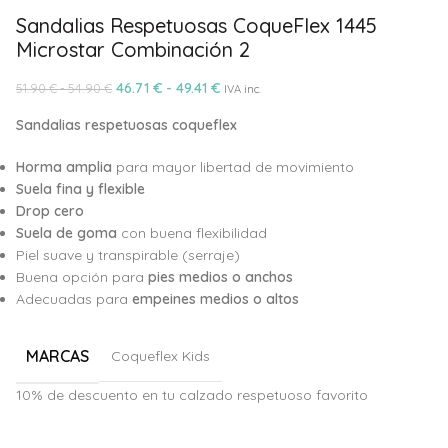
Sandalias Respetuosas CoqueFlex 1445
Microstar Combinación 2
46.71
€
-
49.41
€
51.90
€
-
54.90
€
IVA inc.
Sandalias respetuosas coqueflex
Horma amplia
para mayor libertad de movimiento
Suela fina y flexible
Drop cero
Suela de goma
con buena flexibilidad
Piel suave y transpirable (serraje)
Buena opción para
pies medios o anchos
Adecuadas para
empeines medios o altos
MARCAS
Coqueflex Kids
10% de descuento en tu calzado respetuoso favorito
Alternative: