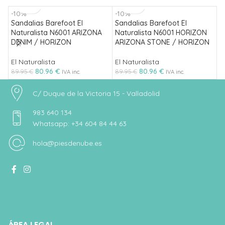
-10%
-10%
-
Sandalias Barefoot El
Sandalias Barefoot El
S
Naturalista N6001 ARIZONA
Naturalista N6001 HORIZON
N
DENIM / HORIZON
ARIZONA STONE / HORIZON
C
El Naturalista
El Naturalista
E
80.96
€
80.96
€
89.95
€
89.95
€
8
IVA inc.
IVA inc.
C/ Duque de la Victoria 15 - Valladolid
983 640 134
Whatsapp: +34 604 84 44 63
hola@piesdenube.es
ÁREA LEGAL