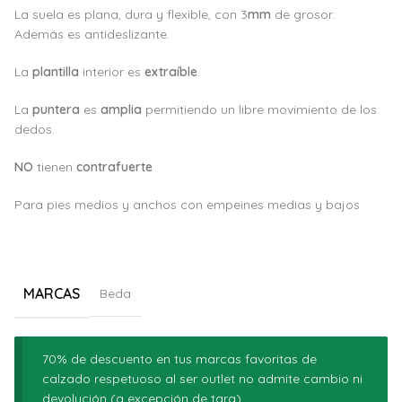
La suela es plana, dura y flexible, con 3
mm
de grosor.
Además es antideslizante.
La
plantilla
interior es
extraíble
.
La
puntera
es
amplia
permitiendo un libre movimiento de los
dedos.
NO
tienen
contrafuerte
Para pies medios y anchos con empeines medias y bajos
MARCAS
Beda
70% de descuento en tus marcas favoritas de
calzado respetuoso al ser outlet no admite cambio ni
devolución (a excepción de tara)