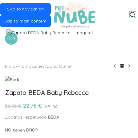
Skip to navigation
MENU
Skip to main content
Click to enlarge
-60%
Inicio
/
Promociones
/
Zona Outlet
Zapato BEDA Baby Rebecca
22.78
€
56.95
€
IVA inc.
Zapatos respetuoso
BEDA
NO
tienen
DROP