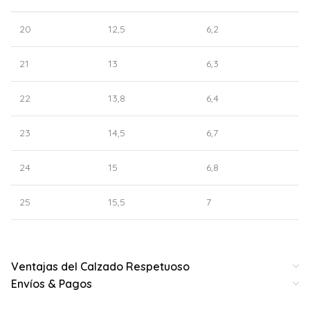
20
12,5
6,2
21
13
6,3
22
13,8
6,4
23
14,5
6,7
24
15
6,8
25
15,5
7
Ventajas del Calzado Respetuoso
Envíos & Pagos