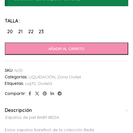
Alternative:
TALLA
20
21
22
23
AÑADIR AL CARRITO
SKU:
N/D
Categorías:
LIQUIDACIÓN
,
Zona Outlet
Etiquetas:
Liq70
,
Outlet2
Compartir:
Descripción
Zapatos de piel BABY BEDA
Estos zapatos barefoot de la colección Beda