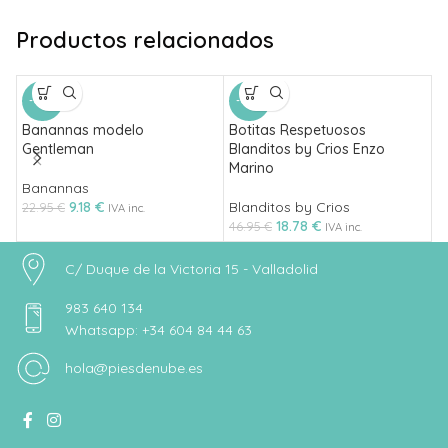
Productos relacionados
-60%
-60%
Banannas modelo
Botitas Respetuosos
B
Gentleman
Blanditos by Crios Enzo
B
Marino
Banannas
B
9.18
€
Blanditos by Crios
22.95
€
4
IVA inc.
18.78
€
46.95
€
IVA inc.
C/ Duque de la Victoria 15 - Valladolid
983 640 134
Whatsapp: +34 604 84 44 63
hola@piesdenube.es