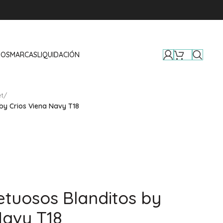
TOS
MARCAS
LIQUIDACIÓN
t
/
by Crios Viena Navy T18
etuosos Blanditos by
Navy T18