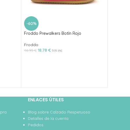
-60%
-50%
Froddo Prewalkers Botín Rojo
Sandalia 
Spring P
Froddo
18.78
€
Tip Toey 
46.95
€
IVA inc.
29
59.95
€
ENLACES ÚTILES
mpra
Blog sobre Calzado Respetuoso
Detalles de la cuenta
Pedidos