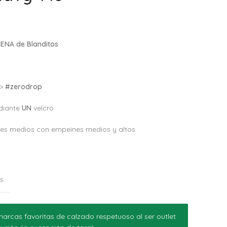
ENA de Blanditos
–>
#zerodrop
diante
UN
velcro
ies medios con empeines medios y altos
os
arcas favoritas de calzado respetuoso al ser outlet