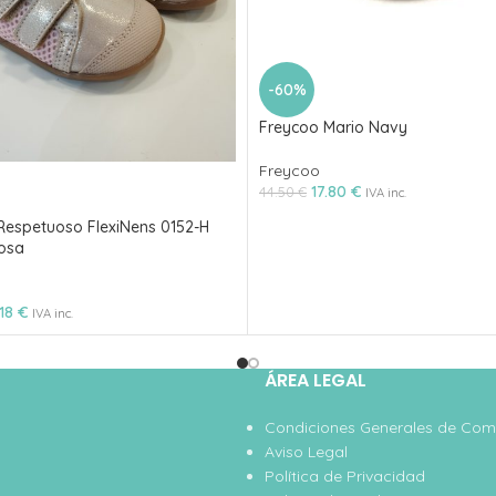
-60%
Freycoo Mario Navy
Freycoo
17.80
€
44.50
€
IVA inc.
Respetuoso FlexiNens 0152-H
osa
.18
€
IVA inc.
ÁREA LEGAL
Condiciones Generales de Co
Aviso Legal
Política de Privacidad