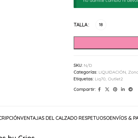
no admite cambio ni devol
Alternative:
TALLA
18
SKU:
N/D
Categorías:
LIQUIDACIÓN
,
Zona
Etiquetas:
Liq70
,
Outlet2
Compartir:
CRIPCIÓN
VENTAJAS DEL CALZADO RESPETUOSO
ENVÍOS & P
os by Crios