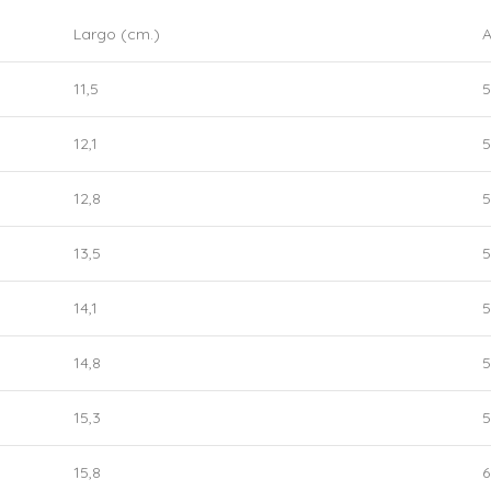
Largo (cm.)
A
11,5
5
12,1
5
12,8
5
13,5
5
14,1
5
14,8
5
15,3
5
15,8
6