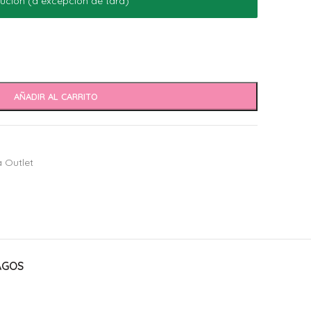
ución (a excepción de tara)
AÑADIR AL CARRITO
 Outlet
AGOS