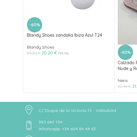
-60%
Blandy Shoes sandalia Ibiza Azul T24
Blandy Shoes
-60%
20.20
€
50.50
€
IVA inc.
Calzado 
Nude y R
Nens
21
52.95
€
C/ Duque de la Victoria 15 - Valladolid
983 640 134
Whatsapp: +34 604 84 44 63