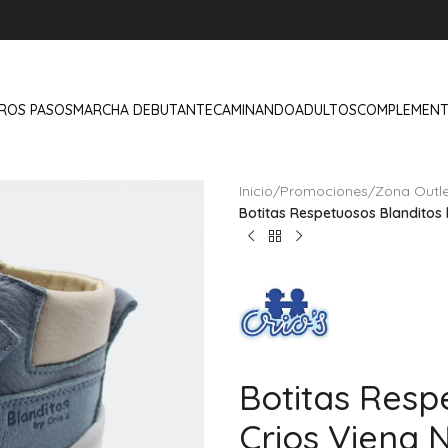
PIES DE NUBE
CONTACTO
BLOG
ROS PASOS
MARCHA DEBUTANTE
CAMINANDO
ADULTOS
COMPLEMEN
Inicio
/
Promociones
/
Zona Outle
Botitas Respetuosos Blanditos 
Botitas Resp
Crios Viena 