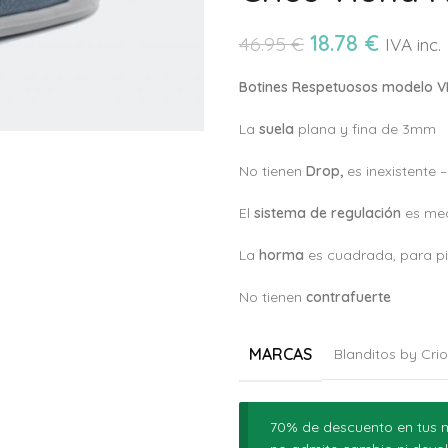
18.78
€
46.95
€
IVA inc.
Botines Respetuosos modelo VI
La
suela
plana y fina de 3mm
No tienen
Drop,
es inexistente 
El
sistema de regulación
es me
La
horma
es cuadrada, para p
No tienen
c
ontrafuerte
MARCAS
Blanditos by Cri
70% de descuento en tus m