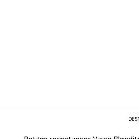
DES
Botitas respetuosos Viena Blandit