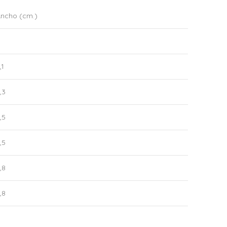
ncho (cm.)
,1
,3
,5
,5
,8
,8