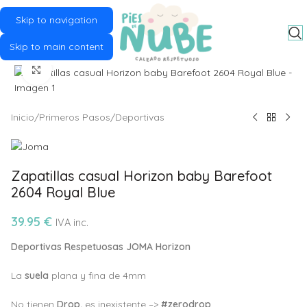
Skip to navigation
MENU
Skip to main content
Click to enlarge
Inicio
/
Primeros Pasos
/
Deportivas
Zapatillas casual Horizon baby Barefoot
2604 Royal Blue
39.95
€
IVA inc.
Deportivas Respetuosas JOMA Horizon
La
suela
plana y fina de 4mm
No tienen
Drop,
es inexistente –>
#zerodrop