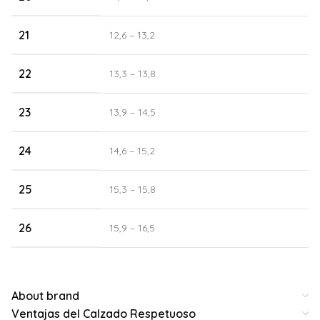
21
12,6 – 13,2
22
13,3 – 13,8
23
13,9 – 14,5
24
14,6 – 15,2
25
15,3 – 15,8
26
15,9 – 16,5
About brand
Ventajas del Calzado Respetuoso