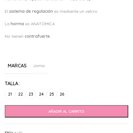
El
sistema de regulación
es mediante un velcro
La
horma
es ANATÓMICA
No tienen
c
ontrafuerte
MARCAS
Joma
Alternative:
TALLA
21
22
23
24
25
26
AÑADIR AL CARRITO