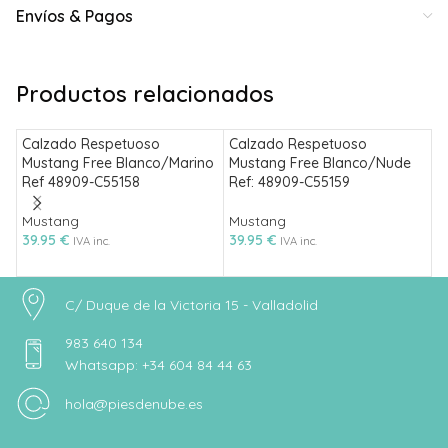
Envíos & Pagos
Productos relacionados
Calzado Respetuoso
Calzado Respetuoso
D
Mustang Free Blanco/Marino
Mustang Free Blanco/Nude
p
Ref 48909-C55158
Ref: 48909-C55159
0
r
Mustang
Mustang
39.95
€
39.95
€
O
IVA inc.
IVA inc.
4
C/ Duque de la Victoria 15 - Valladolid
983 640 134
Whatsapp: +34 604 84 44 63
hola@piesdenube.es