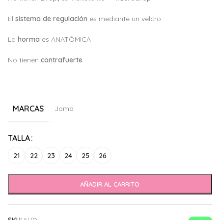
El
sistema de regulación
es mediante un velcro
La
horma
es ANATÓMICA
No tienen
c
ontrafuerte
MARCAS
Joma
Alternative:
TALLA
21
22
23
24
25
26
AÑADIR AL CARRITO