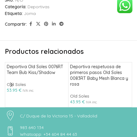
SKU:
N/D
Categoría:
Deportivas
Etiqueta:
Joma
Compartir:
Productos relacionados
Deportiva Old Soles 0076RT
Deportiva respetuosa de
D
Team Bub Kiss/Shadow
primeros pasos Old Soles
p
0083RT Baby Mesh Blanca y
0
rosa
Old Soles
53.95
€
O
IVA inc.
Old Soles
5
43.95
€
IVA inc.
C/ Duque de la Victoria 15 - Valladolid
983 640 134
Whatsapp: +34 604 84 44 63