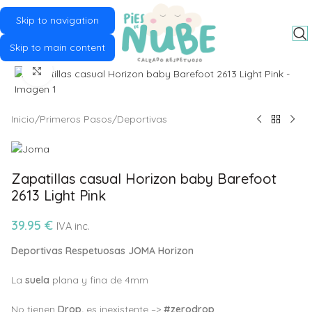
Skip to navigation
MENU
Skip to main content
Click to enlarge
Inicio
/
Primeros Pasos
/
Deportivas
Zapatillas casual Horizon baby Barefoot
2613 Light Pink
39.95
€
IVA inc.
Deportivas Respetuosas JOMA Horizon
La
suela
plana y fina de 4mm
No tienen
Drop,
es inexistente –>
#zerodrop