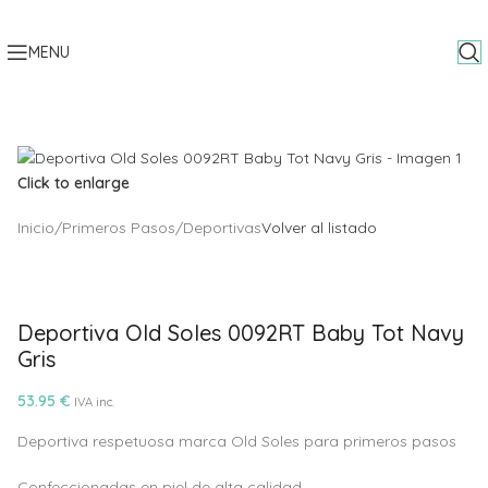
Skip to navigation
Skip to main content
MENU
Click to enlarge
Inicio
/
Primeros Pasos
/
Deportivas
Volver al listado
Deportiva Old Soles 0092RT Baby Tot Navy
Gris
53.95
€
IVA inc.
Deportiva respetuosa marca Old Soles para primeros pasos
Confeccionadas en piel de alta calidad.