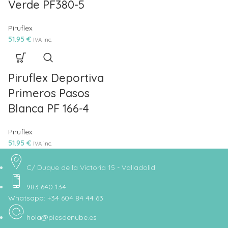
Verde PF380-5
Piruflex
51.95
€
IVA inc.
Piruflex Deportiva
Primeros Pasos
Blanca PF 166-4
Piruflex
51.95
€
IVA inc.
C/ Duque de la Victoria 15 - Valladolid
983 640 134
Whatsapp: +34 604 84 44 63
hola@piesdenube.es