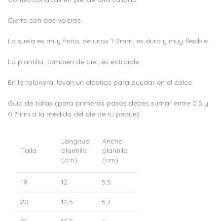
Cierre con dos velcros.
La suela es muy finita, de unos 1-2mm, es dura y muy flexible.
La plantilla, también de piel, es extraíble.
En la talonera llevan un elástico para ayudar en el calce.
Guía de tallas (para primeros pasos debes sumar entre 0.5 y
0.7mm a la medida del pie de tu peque)
Longitud
Ancho
Talla
plantilla
plantilla
(cm)
(cm)
19
12
5,5
20
12,5
5,7