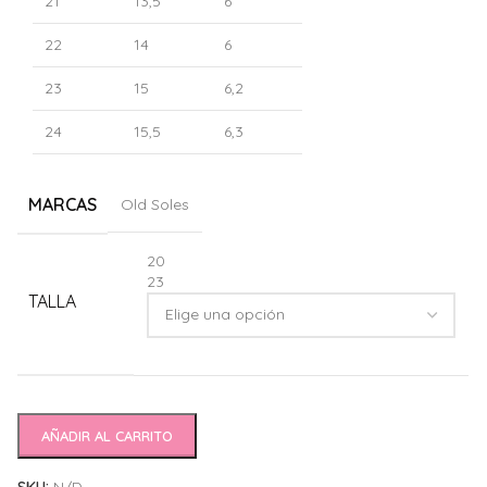
21
13,5
6
22
14
6
23
15
6,2
24
15,5
6,3
MARCAS
Old Soles
Alternative:
20
23
TALLA
AÑADIR AL CARRITO
SKU:
N/D