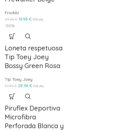
Froddo
19.98
€
39.95
€
IVA inc.
-50%
Loneta respetuosa
Tip Toey Joey
Bossy Green Rosa
Tip Toey Joey
28.98
€
57.95
€
IVA inc.
Piruflex Deportiva
Microfibra
Perforada Blanca y