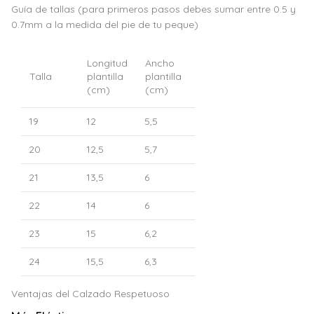
Guía de tallas (para primeros pasos debes sumar entre 0.5 y
0.7mm a la medida del pie de tu peque)
Longitud
Ancho
Talla
plantilla
plantilla
(cm)
(cm)
19
12
5,5
20
12,5
5,7
21
13,5
6
22
14
6
23
15
6,2
24
15,5
6,3
Ventajas del Calzado Respetuoso