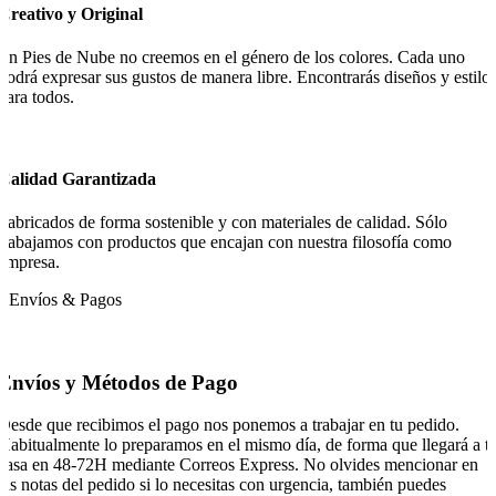
Creativo y Original
En Pies de Nube no creemos en el género de los colores. Cada uno
podrá expresar sus gustos de manera libre. Encontrarás diseños y estilo
para todos.
Calidad Garantizada
Fabricados de forma sostenible y con materiales de calidad. Sólo
trabajamos con productos que encajan con nuestra filosofía como
empresa.
Envíos & Pagos
Envíos y Métodos de Pago
Desde que recibimos el pago nos ponemos a trabajar en tu pedido.
Habitualmente lo preparamos en el mismo día, de forma que llegará a t
casa en 48-72H mediante Correos Express. No olvides mencionar en
las notas del pedido si lo necesitas con urgencia, también puedes