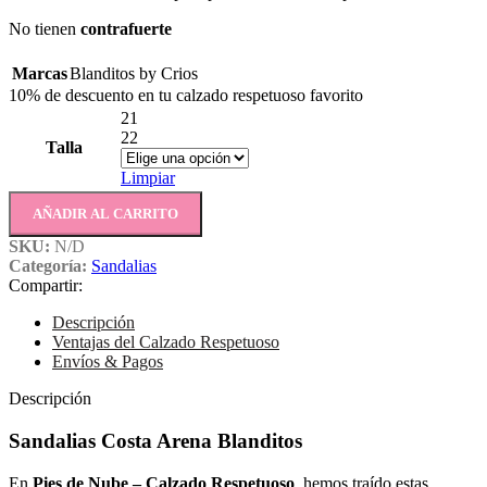
No tienen
c
ontrafuerte
Marcas
Blanditos by Crios
10% de descuento en tu calzado respetuoso favorito
21
22
Talla
Limpiar
AÑADIR AL CARRITO
SKU:
N/D
Categoría:
Sandalias
Compartir:
Descripción
Ventajas del Calzado Respetuoso
Envíos & Pagos
Descripción
Sandalias Costa Arena Blanditos
En
Pies de Nube – Calzado Respetuoso
, hemos traído estas