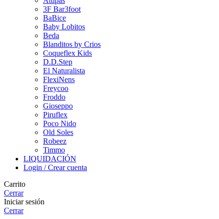
Attipas
3F Bar3foot
BaBice
Baby Lobitos
Beda
Blanditos by Crios
Coqueflex Kids
D.D.Step
El Naturalista
FlexiNens
Freycoo
Froddo
Gioseppo
Piruflex
Poco Nido
Old Soles
Robeez
Timmo
LIQUIDACIÓN
Login / Crear cuenta
Carrito
Cerrar
Iniciar sesión
Cerrar