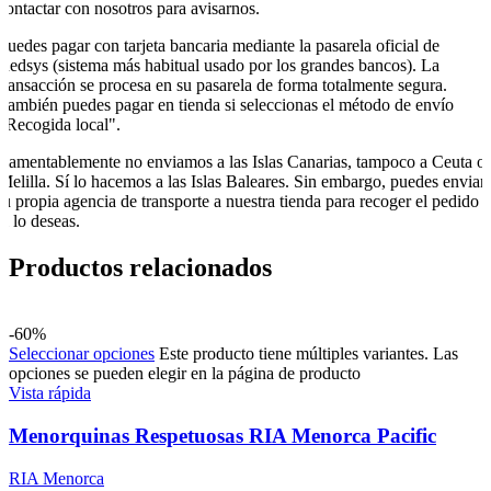
contactar con nosotros para avisarnos.
Puedes pagar con tarjeta bancaria mediante la pasarela oficial de
Redsys (sistema más habitual usado por los grandes bancos). La
transacción se procesa en su pasarela de forma totalmente segura.
También puedes pagar en tienda si seleccionas el método de envío
"Recogida local".
Lamentablemente no enviamos a las Islas Canarias, tampoco a Ceuta o
Melilla. Sí lo hacemos a las Islas Baleares. Sin embargo, puedes enviar
tu propia agencia de transporte a nuestra tienda para recoger el pedido
si lo deseas.
Productos relacionados
-60%
Seleccionar opciones
Este producto tiene múltiples variantes. Las
opciones se pueden elegir en la página de producto
Vista rápida
Menorquinas Respetuosas RIA Menorca Pacific
RIA Menorca