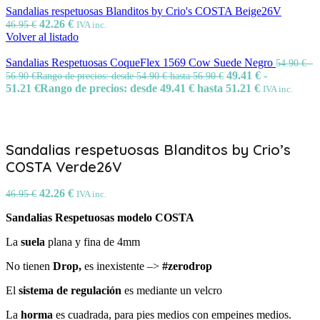
Sandalias respetuosas Blanditos by Crio's COSTA Beige26V
42.26
€
46.95
€
IVA inc.
Volver al listado
Sandalias Respetuosas CoqueFlex 1569 Cow Suede Negro
54.90
€
-
49.41
€
-
56.90
€
Rango de precios: desde 54.90 € hasta 56.90 €
51.21
€
Rango de precios: desde 49.41 € hasta 51.21 €
IVA inc.
Sandalias respetuosas Blanditos by Crio’s
COSTA Verde26V
42.26
€
46.95
€
IVA inc.
Sandalias Respetuosas modelo COSTA
La
suela
plana y fina de 4mm
No tienen
Drop,
es inexistente –>
#zerodrop
El
sistema de regulación
es mediante un velcro
La
horma
es cuadrada, para pies medios con empeines medios.