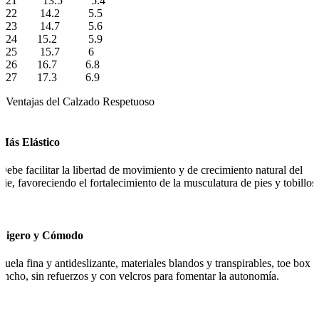
21 13.5 5.4
22 14.2 5.5
23 14.7 5.6
24 15.2 5.9
25 15.7 6
26 16.7 6.8
27 17.3 6.9
Ventajas del Calzado Respetuoso
Más Elástico
Debe facilitar la libertad de movimiento y de crecimiento natural del
pie, favoreciendo el fortalecimiento de la musculatura de pies y tobillos.
Ligero y Cómodo
Suela fina y antideslizante, materiales blandos y transpirables, toe box
ancho, sin refuerzos y con velcros para fomentar la autonomía.