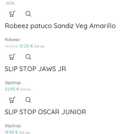
-60%
Robeez patuco Sandiz Veg Amarillo
Robeez
13.20
€
33.00
€
IVA inc.
SLIP STOP JAWS JR
SlipStop
22.95
€
IVA inc.
SLIP STOP OSCAR JUNIOR
SlipStop
19.95
€
IVA inc.