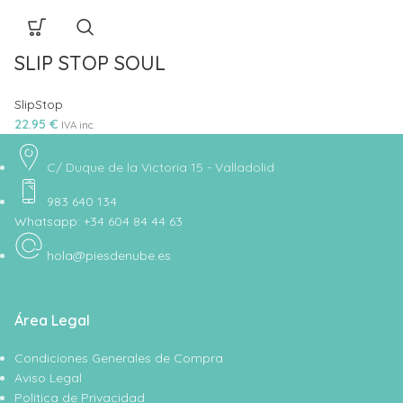
SLIP STOP SOUL
SlipStop
22.95
€
IVA inc.
C/ Duque de la Victoria 15 - Valladolid
983 640 134
Whatsapp: +34 604 84 44 63
hola@piesdenube.es
Área Legal
Condiciones Generales de Compra
Aviso Legal
Política de Privacidad