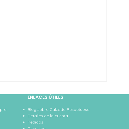
ENLACES ÚTILES
mpra
Blog sobre Calzado Respetuoso
Detalles de la cuenta
Pedidos
Dirección