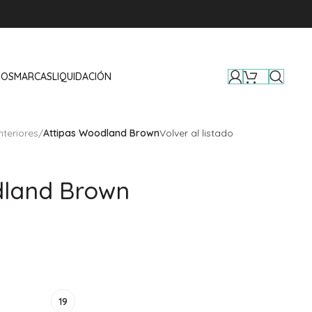
TOS
MARCAS
LIQUIDACIÓN
nteriores
/
Attipas Woodland Brown
Volver al listado
dland Brown
19