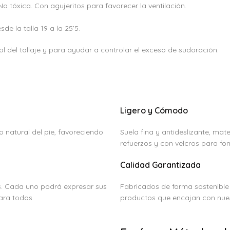
No tóxica. Con agujeritos para favorecer la ventilación.
de la talla 19 a la 25’5.
 del tallaje y para ayudar a controlar el exceso de sudoración.
Ligero y Cómodo
o natural del pie, favoreciendo
Suela fina y antideslizante, mat
refuerzos y con velcros para fo
Calidad Garantizada
s. Cada uno podrá expresar sus
Fabricados de forma sostenible
ara todos.
productos que encajan con nues