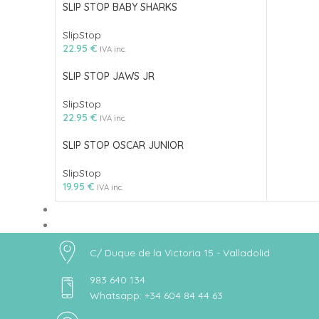
SLIP STOP BABY SHARKS
SlipStop
22.95
€
IVA inc.
SLIP STOP JAWS JR
SlipStop
22.95
€
IVA inc.
SLIP STOP OSCAR JUNIOR
SlipStop
19.95
€
IVA inc.
C/ Duque de la Victoria 15 - Valladolid
983 640 134
Whatsapp: +34 604 84 44 63