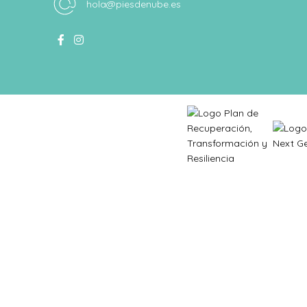
hola@piesdenube.es