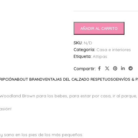
AÑADIR AL CARRITO
SKU:
N/D
Categoría:
Casa e interiores
Etiqueta:
Attipas
Compartir:
RIPCIÓN
ABOUT BRAND
VENTAJAS DEL CALZADO RESPETUOSO
ENVÍOS & 
Woodland Brown para los bebes, para estar por casa, ir al parque, l
asión!
 y sano en los pies de los más pequeños.