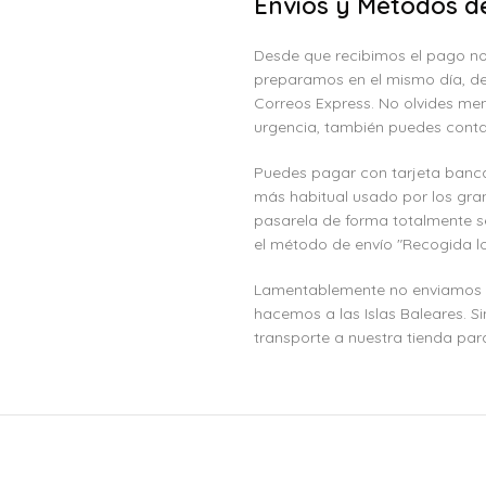
Envíos y Métodos d
Desde que recibimos el pago no
preparamos en el mismo día, de
Correos Express. No olvides men
urgencia, también puedes conta
Puedes pagar con tarjeta banca
más habitual usado por los gra
pasarela de forma totalmente s
el método de envío "Recogida lo
Lamentablemente no enviamos a l
hacemos a las Islas Baleares. S
transporte a nuestra tienda para