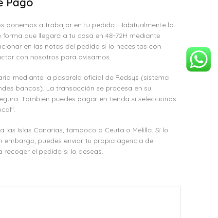
e Pago
s ponemos a trabajar en tu pedido. Habitualmente lo
 forma que llegará a tu casa en 48-72H mediante
cionar en las notas del pedido si lo necesitas con
ctar con nosotros para avisarnos.
ria mediante la pasarela oficial de Redsys (sistema
ndes bancos). La transacción se procesa en su
egura. También puedes pagar en tienda si seleccionas
cal".
as Islas Canarias, tampoco a Ceuta o Melilla. Sí lo
in embargo, puedes enviar tu propia agencia de
 recoger el pedido si lo deseas.