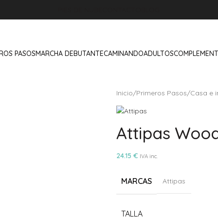
PIES DE NUBE
CONTACTO
BLOG
ROS PASOS
MARCHA DEBUTANTE
CAMINANDO
ADULTOS
COMPLEMEN
Inicio
/
Primeros Pasos
/
Casa e i
Attipas Woo
24.15
€
IVA inc.
MARCAS
Attipas
Alternative:
TALLA