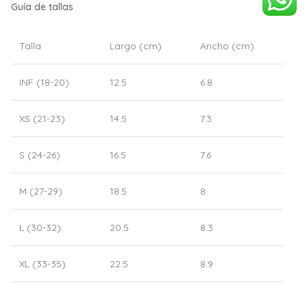
Guía de tallas
Talla
Largo (cm)
Ancho (cm)
INF (18-20)
12.5
6.8
XS (21-23)
14.5
7.3
S (24-26)
16.5
7.6
M (27-29)
18.5
8
L (30-32)
20.5
8.3
XL (33-35)
22.5
8.9