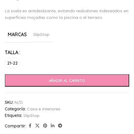
La suela es antideslizante, evitando resbalones indeseados en
superficies mojadas como la piscina o el terrazo.
MARCAS
SlipStop
Alternative:
TALLA
21-22
AÑADIR AL CARRITO
SKU:
N/D
Categoría:
Casa e interiores
Etiqueta:
SlipStop
Compartir: