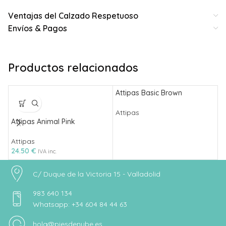
Ventajas del Calzado Respetuoso
Envíos & Pagos
Productos relacionados
Attipas Basic Brown
Attipas
Attipas Animal Pink
A
Attipas
A
24.50
€
3
IVA inc.
C/ Duque de la Victoria 15 - Valladolid
983 640 134
Whatsapp: +34 604 84 44 63
hola@piesdenube.es