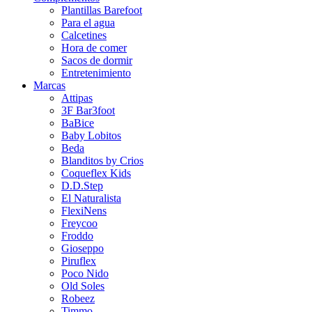
Plantillas Barefoot
Para el agua
Calcetines
Hora de comer
Sacos de dormir
Entretenimiento
Marcas
Attipas
3F Bar3foot
BaBice
Baby Lobitos
Beda
Blanditos by Crios
Coqueflex Kids
D.D.Step
El Naturalista
FlexiNens
Freycoo
Froddo
Gioseppo
Piruflex
Poco Nido
Old Soles
Robeez
Timmo