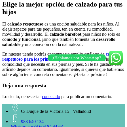
Elige la mejor opción de calzado para tus
hijos
El
calzado respetuoso
es una opción saludable para los niños. Al
elegir zapatos para tus pequeños, ten en cuenta su comodidad,
movilidad y desarrollo. El
calzado barefoot
para niños no solo es
cómodo y funcional
, ¡sino que también fomenta un
desarrollo
saludable
y una conexión con la naturaleza!.
En nuestra tienda podrás encontrar un amplio catálogo de
calzado
¿Hablamos por WhatsApp?
respetuoso para los primeros pasos de tu bebé
para darle la
comodidad que necesita en sus piernas y pies. Si te ha gustado este
artículo dejanos un comentario. Igualmente, si quieres que hablemos
sobre algún tema concreto comentanos. ¡Hasta la próxima!
Deja una respuesta
Lo siento, debes estar
conectado
para publicar un comentario.
C/ Duque de la Victoria 15 - Valladolid
983 640 134
Whatsapp: +34 604 84 44 63