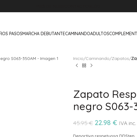
PIES DE NUBE
CONTACTO
BLOG
ROS PASOS
MARCHA DEBUTANTE
CAMINANDO
ADULTOS
COMPLEMEN
Inicio
/
Caminando
/
Zapatos
/
Za
Zapato Resp
negro S063
22.98
€
45.95
€
IVA inc.
Deportiva respetuosa DDStep