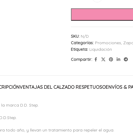
SKU:
N/D
Categorías:
Promociones
,
Zapa
Etiqueta:
Liquidación
Compartir:
CRIPCIÓN
VENTAJAS DEL CALZADO RESPETUOSO
ENVÍOS & P
la marca D.D. Step.
D.D.Step.
ra todo año, y llevan un tratamiento para repeler el agua.