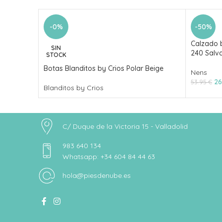
-0%
-50%
Calzado b
SIN
240 Salva
STOCK
Botas Blanditos by Crios Polar Beige
Nens
26
53.95
€
Blanditos by Crios
C/ Duque de la Victoria 15 - Valladolid
983 640 134
Whatsapp: +34 604 84 44 63
hola@piesdenube.es