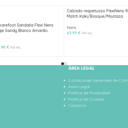
Calzado respetuoso FlexiNens 
Match Kaki/Bosque/Mostaza
arefoot Sandalia Flexi Nens
Nens
je Sandy Blanco Amarillo
63.95
€
IVA inc.
.98
€
IVA inc.
ÁREA LEGAL
Condiciones Generales de Co
Aviso Legal
Política de Privacidad
Política de Cookies
Contacto