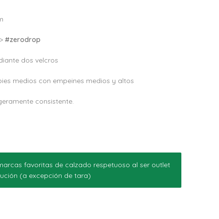
m
–>
#zerodrop
iante dos velcros
pies medios con empeines medios y altos
igeramente consistente.
arcas favoritas de calzado respetuoso al ser outlet
ución (a excepción de tara)