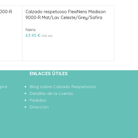
9000-R
Calzado respetuoso FlexiNens Madison
-50%
9000-R Mat/Lav Celeste/Grey/Safira
Deportiva
Nens
Lamb
63.95
€
IVA inc.
Little Blu
27
54.95
€
ENLACES ÚTILES
mpra
Blog sobre Calzado Respetuoso
Detalles de la cuenta
Pedidos
Dirección