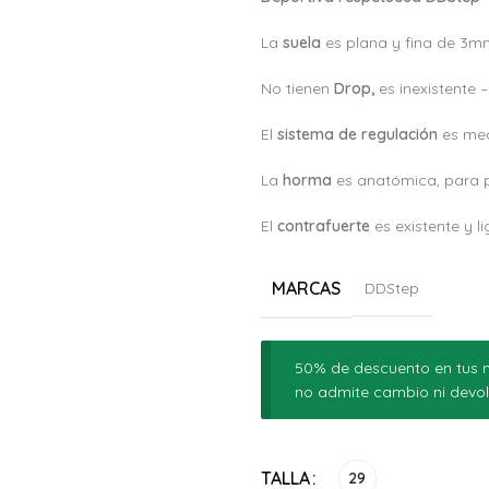
La
suela
es plana y fina de 3m
No tienen
Drop,
es inexistente 
El
sistema de regulación
es med
La
horma
es anatómica, para 
El
c
ontrafuerte
es existente y l
MARCAS
DDStep
50% de descuento en tus m
no admite cambio ni devol
Alternative:
TALLA
29