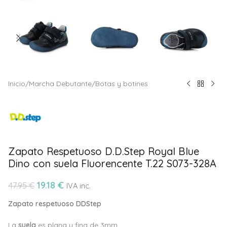
Inicio
/
Marcha Debutante
/
Botas y botines
Zapato Respetuoso D.D.Step Royal Blue
Dino con suela Fluorencente T.22 S073-328A
19.18
€
47.95
€
IVA inc.
Zapato respetuoso DDStep
La
suela
es plana y fina de 3mm