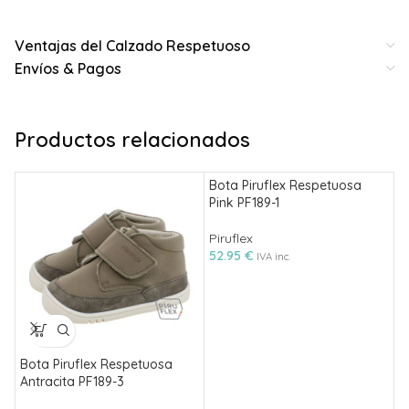
Ventajas del Calzado Respetuoso
Envíos & Pagos
Productos relacionados
Bota Piruflex Respetuosa
Pink PF189-1
Piruflex
52.95
€
IVA inc.
Bota Piruflex Respetuosa
B
Antracita PF189-3
V