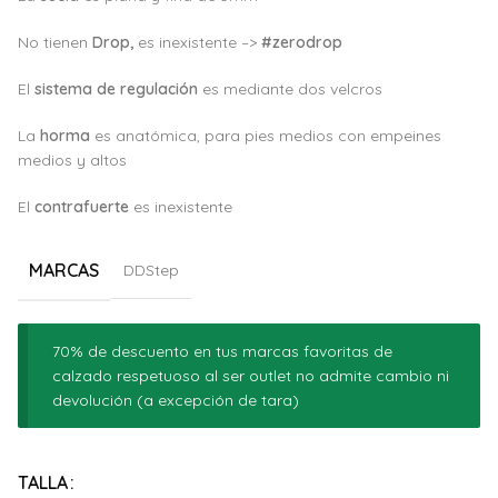
No tienen
Drop,
es inexistente –>
#zerodrop
El
sistema de regulación
es mediante dos velcros
La
horma
es anatómica, para pies medios con empeines
medios y altos
El
c
ontrafuerte
es inexistente
MARCAS
DDStep
70% de descuento en tus marcas favoritas de
calzado respetuoso al ser outlet no admite cambio ni
devolución (a excepción de tara)
Alternative:
TALLA