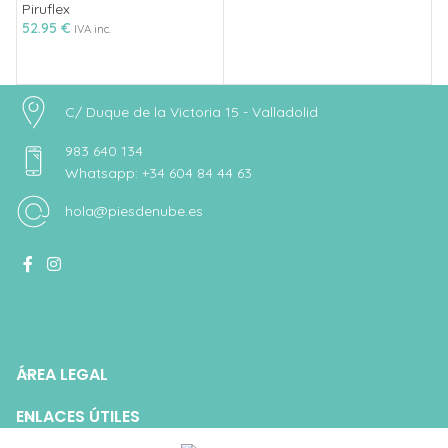
Piruflex
Pi
52.95
€
5
IVA inc.
C/ Duque de la Victoria 15 - Valladolid
983 640 134
Whatsapp: +34 604 84 44 63
hola@piesdenube.es
ÁREA LEGAL
ENLACES ÚTILES