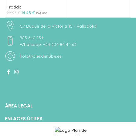
Froddo
14.48
€
28.95
€
IVA inc.
C/ Duque de la Victoria 15 - Valladolid
983 640 134
Whatsapp: +34 604 84 44 63
hola@piesdenube.es
ÁREA LEGAL
ENLACES ÚTILES