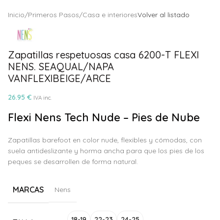
Inicio
/
Primeros Pasos
/
Casa e interiores
Volver al listado
Zapatillas respetuosas casa 6200-T FLEXI
NENS. SEAQUAL/NAPA
VANFLEXIBEIGE/ARCE
26.95
€
IVA inc.
Flexi Nens Tech Nude – Pies de Nube
Zapatillas barefoot en color nude, flexibles y cómodas, con
suela antideslizante y horma ancha para que los pies de los
peques se desarrollen de forma natural.
MARCAS
Nens
Alternative:
18-19
22-23
24-25