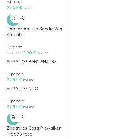
Attipas
25.50
€
IVA inc.
-60%
Robeez patuco Sandiz Veg
Amarillo
Robeez
13.20
€
33.00
€
IVA inc.
SLIP STOP BABY SHARKS
SlipStop
22.95
€
IVA inc.
SLIP STOP NILO
SlipStop
22.95
€
IVA inc.
-50%
Zapatillas Casa Prewalker
Froddo rosa