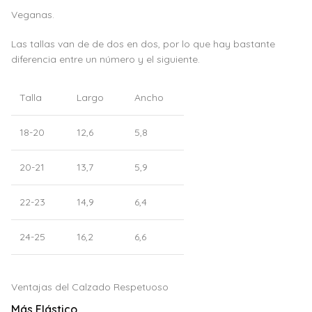
Veganas.
Las tallas van de de dos en dos, por lo que hay bastante
diferencia entre un número y el siguiente.
Talla
Largo
Ancho
18-20
12,6
5,8
20-21
13,7
5,9
22-23
14,9
6,4
24-25
16,2
6,6
Ventajas del Calzado Respetuoso
Más Elástico