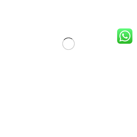
34
20.4
21.7
Ventajas del Calzado Respetuoso
Más Elástico
Debe facilitar la libertad de movimiento y de crecimiento
natural del pie, favoreciendo el fortalecimiento de la
musculatura de pies y tobillos.
Ligero y Cómodo
Suela fina y antideslizante, materiales blandos y transpirables,
toe box ancho, sin refuerzos y con velcros para fomentar la
autonomía.
Creativo y Original