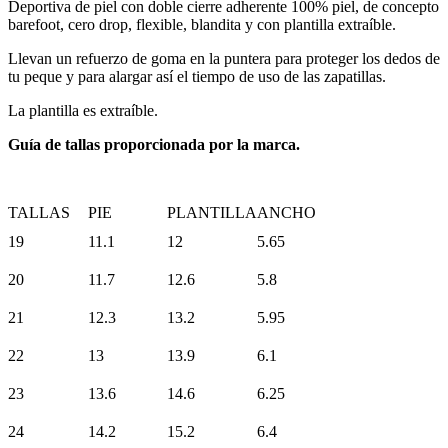
Deportiva de piel con doble cierre adherente 100% piel, de concepto
barefoot, cero drop, flexible, blandita y con plantilla extraíble.
Llevan un refuerzo de goma en la puntera para proteger los dedos de
tu peque y para alargar así el tiempo de uso de las zapatillas.
La plantilla es extraíble.
Guía de tallas proporcionada por la marca.
TALLAS
PIE
PLANTILLA
ANCHO
19
11.1
12
5.65
20
11.7
12.6
5.8
21
12.3
13.2
5.95
22
13
13.9
6.1
23
13.6
14.6
6.25
24
14.2
15.2
6.4