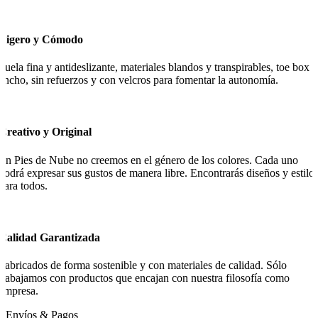
Ligero y Cómodo
Suela fina y antideslizante, materiales blandos y transpirables, toe box
ancho, sin refuerzos y con velcros para fomentar la autonomía.
Creativo y Original
En Pies de Nube no creemos en el género de los colores. Cada uno
podrá expresar sus gustos de manera libre. Encontrarás diseños y estilo
para todos.
Calidad Garantizada
Fabricados de forma sostenible y con materiales de calidad. Sólo
trabajamos con productos que encajan con nuestra filosofía como
empresa.
Envíos & Pagos