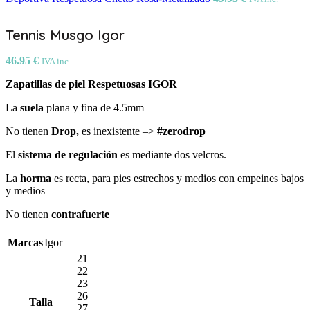
Tennis Musgo Igor
46.95
€
IVA inc.
Zapatillas de piel Respetuosas IGOR
La
suela
plana y fina de 4.5mm
No tienen
Drop,
es inexistente –>
#zerodrop
El
sistema de regulación
es mediante dos velcros.
La
horma
es recta, para pies estrechos y medios con empeines bajos
y medios
No tienen
c
ontrafuerte
Marcas
Igor
21
22
23
26
Talla
27