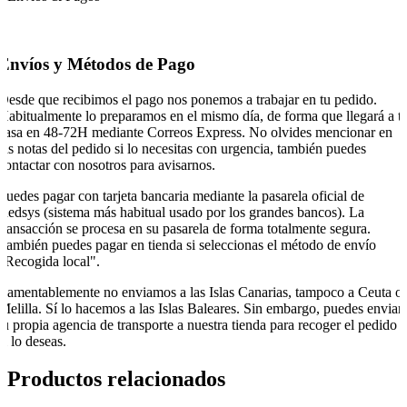
Envíos y Métodos de Pago
Desde que recibimos el pago nos ponemos a trabajar en tu pedido.
Habitualmente lo preparamos en el mismo día, de forma que llegará a t
casa en 48-72H mediante Correos Express. No olvides mencionar en
las notas del pedido si lo necesitas con urgencia, también puedes
contactar con nosotros para avisarnos.
Puedes pagar con tarjeta bancaria mediante la pasarela oficial de
Redsys (sistema más habitual usado por los grandes bancos). La
transacción se procesa en su pasarela de forma totalmente segura.
También puedes pagar en tienda si seleccionas el método de envío
"Recogida local".
Lamentablemente no enviamos a las Islas Canarias, tampoco a Ceuta o
Melilla. Sí lo hacemos a las Islas Baleares. Sin embargo, puedes enviar
tu propia agencia de transporte a nuestra tienda para recoger el pedido
si lo deseas.
Productos relacionados