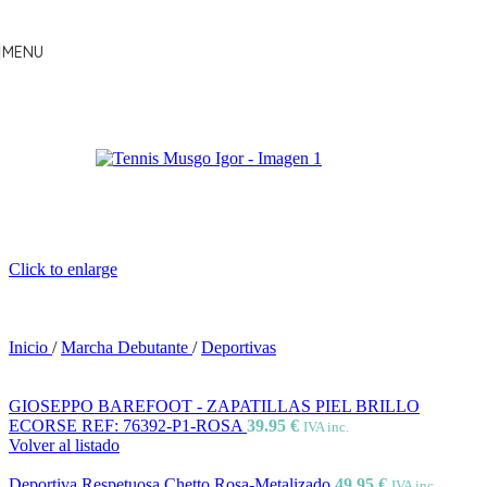
Skip to navigation
Skip to main content
MENU
Click to enlarge
Inicio
/
Marcha Debutante
/
Deportivas
GIOSEPPO BAREFOOT - ZAPATILLAS PIEL BRILLO
ECORSE REF: 76392-P1-ROSA
39.95
€
IVA inc.
Volver al listado
Deportiva Respetuosa Chetto Rosa-Metalizado
49.95
€
IVA inc.