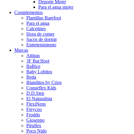
Deporte Mujer
Para el agua mujer
Complementos
Plantillas Barefoot
Para el agua
Calcetines
Hora de comer
Sacos de dormir
Entretenimiento
Marcas
Attipas
3F Bar3foot
BaBice
Baby Lobitos
Beda
Blanditos by Crios
Coqueflex Kids
D.D.Step
El Naturalista
FlexiNens
Freycoo
Froddo
Gioseppo
Piruflex
Poco Nido