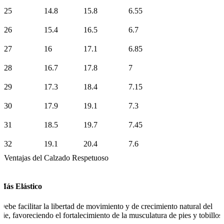
25
14.8
15.8
6.55
26
15.4
16.5
6.7
27
16
17.1
6.85
28
16.7
17.8
7
29
17.3
18.4
7.15
30
17.9
19.1
7.3
31
18.5
19.7
7.45
32
19.1
20.4
7.6
Ventajas del Calzado Respetuoso
Más Elástico
Debe facilitar la libertad de movimiento y de crecimiento natural del
pie, favoreciendo el fortalecimiento de la musculatura de pies y tobillos.