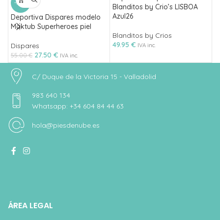
-50%
Blanditos by Crio’s LISBOA
B
Azul26
A
Deportiva Dispares modelo
Maktub Superheroes piel
Blanditos by Crios
B
49.95
€
4
Dispares
IVA inc.
27.50
€
55.00
€
IVA inc.
C/ Duque de la Victoria 15 - Valladolid
983 640 134
Whatsapp: +34 604 84 44 63
hola@piesdenube.es
ÁREA LEGAL