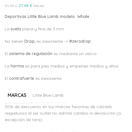
27.48
€
54.95
€
IVA inc.
Deportivas Little Blue Lamb modelo Whale
La
suela
plana y fina de 3 mm
No tienen
Drop,
es inexistente –>
#zerodrop
El
sistema de regulación
es mediante un velcro
La
horma
es para pies medios y empeines medios y altos
El
c
ontrafuerte
es inexistente
MARCAS
Little Blue Lamb
50% de descuento en tus marcas favoritas de calzado
respetuoso al ser outlet no admite cambio ni devolución (a
excepción de tara)
Alternative: