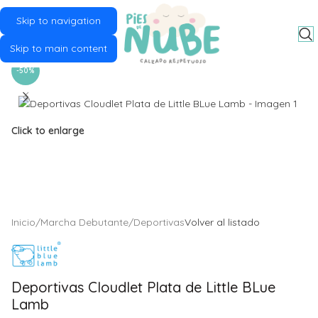
Skip to navigation
MENU
Skip to main content
-50%
Click to enlarge
Inicio
/
Marcha Debutante
/
Deportivas
Volver al listado
Deportivas Cloudlet Plata de Little BLue
Lamb