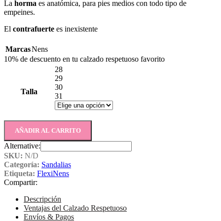
La
horma
es anatómica, para pies medios con todo tipo de
empeines.
El
c
ontrafuerte
es inexistente
Marcas
Nens
10% de descuento en tu calzado respetuoso favorito
28
29
30
Talla
31
AÑADIR AL CARRITO
Alternative:
SKU:
N/D
Categoría:
Sandalias
Etiqueta:
FlexiNens
Compartir:
Descripción
Ventajas del Calzado Respetuoso
Envíos & Pagos