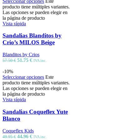
Seleccionar opciones
Este
producto tiene múltiples variantes.
Las opciones se pueden elegir en
la página de producto
Vista rápida
Sandalias Blanditos by
Crio’s MILOS Beige
Blanditos by Crios
51.75
€
57.50
€
IVA inc.
-10%
Seleccionar opciones
Este
producto tiene múltiples variantes.
Las opciones se pueden elegir en
la página de producto
Vista rápida
Sandalias Coqueflex Yute
Blanco
Coqueflex Kids
44.96
€
49.95
€
IVA inc.