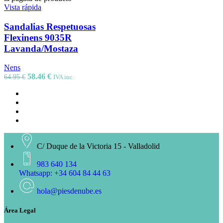
Vista rápida
Sandalias Respetuosas
Flexinens 9035R
Lavanda/Mostaza
Nens
58.46
€
64.95
€
IVA inc.
C/ Duque de la Victoria 15 - Valladolid
983 640 134
Whatsapp: +34 604 84 44 63
hola@piesdenube.es
Área Legal