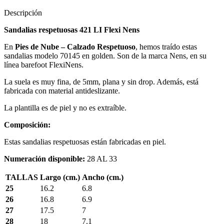
Descripción
Sandalias respetuosas 421 LI Flexi Nens
En
Pies de Nube – Calzado Respetuoso
, hemos traído estas
sandalias modelo 70145 en golden. Son de la marca Nens, en su
línea barefoot FlexiNens.
La suela es muy fina, de 5mm, plana y sin drop. Además, está
fabricada con material antideslizante.
La plantilla es de piel y no es extraíble.
Composición:
Estas sandalias respetuosas están fabricadas en piel.
Numeración disponible:
28 AL 33
TALLAS
Largo (cm.)
Ancho (cm.)
25
16.2
6.8
26
16.8
6.9
27
17.5
7
28
18
7.1