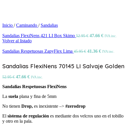
Inicio
/
Caminando
/
Sandalias
Sandalias FlexiNens 421 LI Box Skimo
47.66
€
52.95
€
IVA inc.
Volver al listado
Sandalias Respetuosas ZapyFlex Lima
41.36
€
45.95
€
IVA inc.
Sandalias FlexiNens 70145 LI Salvaje Golden
47.66
€
52.95
€
IVA inc.
Sandalias Respetuosas FlexiNens
La
suela
plana y fina de 5mm
No tienen
Drop,
es inexistente –>
#zerodrop
El
sistema de regulación
es mediante dos velcros uno en el tobillo
y otro en la pala.