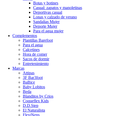
Botas y botines
Casual: zapatos y manoletinas
Deportivas casual
Lonas y calzado de verano
Sandalias Mujer
Deporte Mujer
Para el agua mujer
Complementos
Plantillas Barefoot
Para el agua
Calcetines
Hora de comer
Sacos de dormir
Entretenimiento
Marcas
Attipas
3F Bar3foot
BaBice
Baby Lobitos
Beda
Blanditos by Crios
Coqueflex Kids
D.D.Step
El Naturalista
FlexiNens