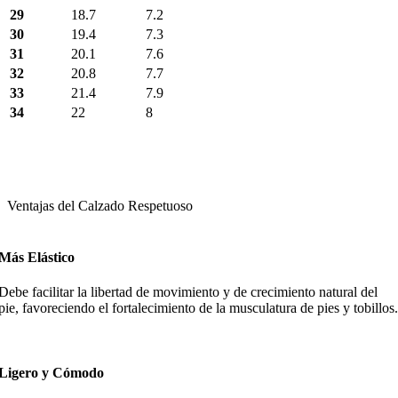
29
18.7
7.2
30
19.4
7.3
31
20.1
7.6
32
20.8
7.7
33
21.4
7.9
34
22
8
Ventajas del Calzado Respetuoso
Más Elástico
Debe facilitar la libertad de movimiento y de crecimiento natural del
pie, favoreciendo el fortalecimiento de la musculatura de pies y tobillos.
Ligero y Cómodo