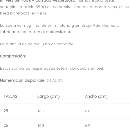
En
Pies de Nube – Calzado Respetuoso
, hemos traído estas
sandalias modelo 350H en color nikel. Son de la marca Nens, en su
línea barefoot FlexiNens.
La suela es muy fina, de 5mm, plana y sin drop. Además, está
fabricada con material antideslizante.
La plantilla es de piel y no es extraíble.
Composición:
Estas sandalias respetuosas están fabricadas en piel.
Numeración disponible:
24 AL 26
TALLAS
Largo (cm.)
Ancho (cm.)
25
16.2
6.8
26
16.8
6.9