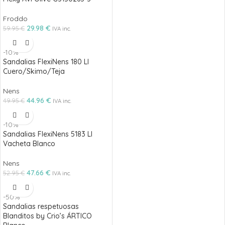
Froddo
29.98
€
59.95
€
IVA inc.
-10%
Sandalias FlexiNens 180 LI
Cuero/Skimo/Teja
Nens
44.96
€
49.95
€
IVA inc.
-10%
Sandalias FlexiNens 5183 LI
Vacheta Blanco
Nens
47.66
€
52.95
€
IVA inc.
-50%
Sandalias respetuosas
Blanditos by Crio’s ÁRTICO