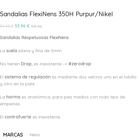
Sandalias FlexiNens 350H Purpur/Nikel
53.96
€
59.95
€
IVA inc.
Sandalias Respetuosas FlexiNens
La
suela
plana y fina de 5mm
No tienen
Drop,
es inexistente –>
#zerodrop
El
sistema de regulación
es mediante dos velcros uno en el tobillo
y otro en la pala.
La
horma
es anatómica, para pies medios con todo tipo de
empeines.
El
c
ontrafuerte
es inexistente
MARCAS
Nens