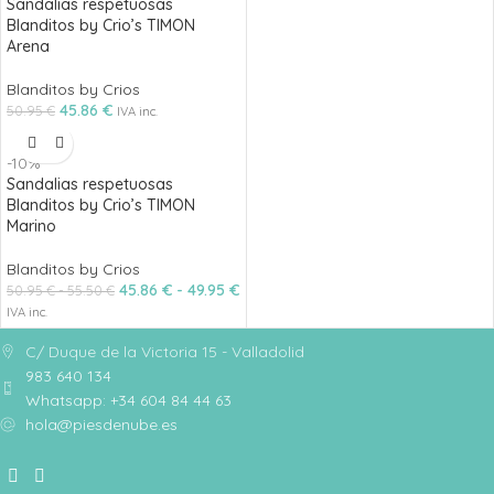
Sandalias respetuosas
Blanditos by Crio’s TIMON
Arena
Blanditos by Crios
45.86
€
50.95
€
IVA inc.
-10%
Sandalias respetuosas
Blanditos by Crio’s TIMON
Marino
Blanditos by Crios
45.86
€
-
49.95
€
50.95
€
-
55.50
€
IVA inc.
C/ Duque de la Victoria 15 - Valladolid
983 640 134
Whatsapp: +34 604 84 44 63
hola@piesdenube.es