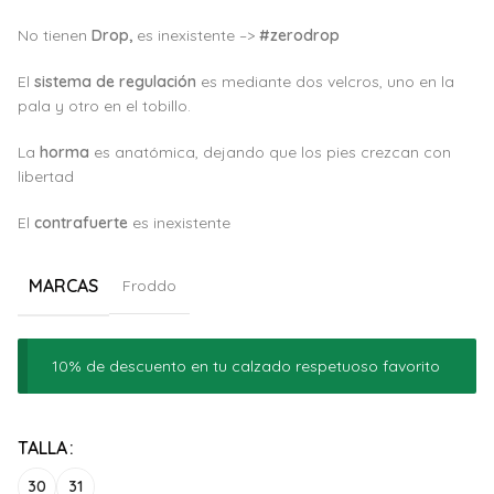
No tienen
Drop,
es inexistente –>
#zerodrop
El
sistema de regulación
es mediante dos velcros, uno en la
pala y otro en el tobillo.
La
horma
es anatómica, dejando que los pies crezcan con
libertad
El
c
ontrafuerte
es inexistente
MARCAS
Froddo
10% de descuento en tu calzado respetuoso favorito
Alternative:
TALLA
30
31