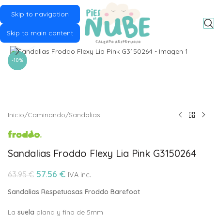
Skip to navigation
MENU
Skip to main content
Click to enlarge
-10%
Inicio
/
Caminando
/
Sandalias
Sandalias Froddo Flexy Lia Pink G3150264
57.56
€
63.95
€
IVA inc.
Sandalias Respetuosas Froddo Barefoot
La
suela
plana y fina de 5mm