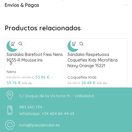
Envíos & Pagos
Productos relacionados
-10%
-50%
Sandalia Barefoot Flexi Nens
Sandalia Respetuosa
S
9035-R Mousse Iris
Coqueflex Kids Microfibra
S
Navy-Orange 15221
Nens
F
53.96
€
-
Coqueflex Kids
59.95
€
-
61.95
€
6
55.76
€
26.48
€
52.95
€
IVA inc.
IVA inc.
C/ Duque de la Victoria 15 - Valladolid
983 640 134
Whatsapp: +34 604 84 44 63
hola@piesdenube.es