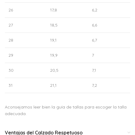
26
17,8
6,2
27
18,5
6,6
28
19,1
6,7
29
19,9
7
30
20,5
7,1
31
21,1
7,2
Aconsejamos leer bien la guía de tallas para escoger la talla
adecuada.
Ventajas del Calzado Respetuoso