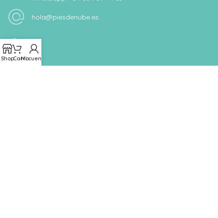
hola@piesdenube.es
Shop
Carro
Mi cuenta
ÁREA LEGAL
ENLACES ÚTILES