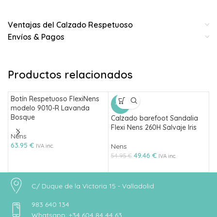
Ventajas del Calzado Respetuoso
Envíos & Pagos
Productos relacionados
Botín Respetuoso FlexiNens
D
-10%
modelo 9010-R Lavanda
r
Bosque
M
Calzado barefoot Sandalia
Flexi Nens 260H Salvaje Iris
Nens
N
63.95
€
6
Nens
IVA inc.
49.46
€
54.95
€
IVA inc.
C/ Duque de la Victoria 15 - Valladolid
983 640 134
Whatsapp: +34 604 84 44 63