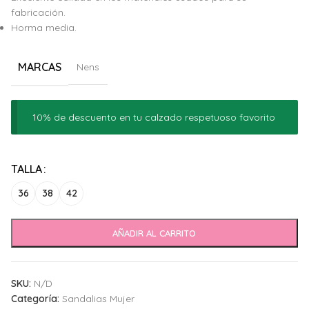
fabricación.
Horma media.
MARCAS
Nens
10% de descuento en tu calzado respetuoso favorito
Alternative:
TALLA
36
38
42
AÑADIR AL CARRITO
SKU:
N/D
Categoría:
Sandalias Mujer