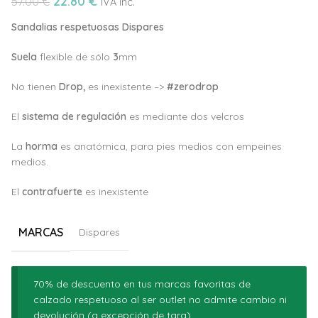
22.80
€
57.00
€
IVA inc.
Sandalias respetuosas Dispares
Suela
flexible de sólo
3
mm
No tienen
Drop,
es inexistente –>
#zerodrop
El
sistema de regulación
es mediante dos velcros
La
horma
es anatómica, para pies medios con empeines
medios.
El
c
ontrafuerte
es inexistente
MARCAS
Dispares
70% de descuento en tus marcas favoritas de
calzado respetuoso al ser outlet no admite cambio ni
devolución (a excepción de tara)