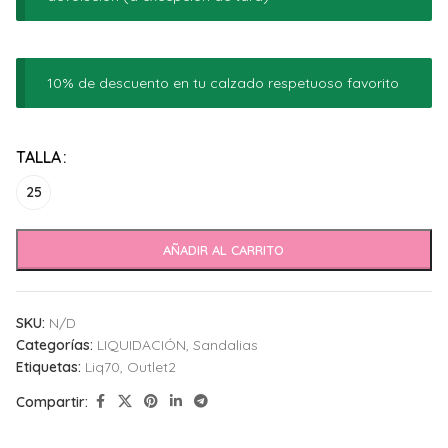
10% de descuento en tu calzado respetuoso favorito
Alternative:
TALLA
25
AÑADIR AL CARRITO
SKU:
N/D
Categorías:
LIQUIDACIÓN
,
Sandalias
Etiquetas:
Liq70
,
Outlet2
Compartir: