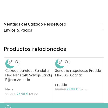
Ventajas del Calzado Respetuoso
Envíos & Pagos
Productos relacionados
-50%
-50%
Calzado barefoot Sandalia
Sandalia respetuosa Froddo
S
Flexi Nens 240 Salvaje Sandy
Flexy Avi Cognac
F
Blanco Amarillo
Froddo
F
Nens
29.98
€
59.95
€
5
IVA inc.
26.98
€
53.95
€
IVA inc.