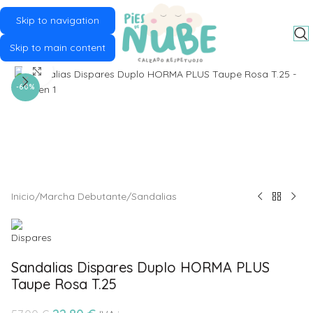
Skip to navigation
MENU
Skip to main content
Click to enlarge
-60%
Inicio
/
Marcha Debutante
/
Sandalias
Sandalias Dispares Duplo HORMA PLUS
Taupe Rosa T.25