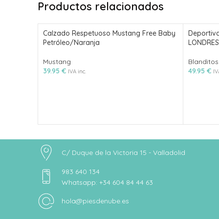
Productos relacionados
Calzado Respetuoso Mustang Free Baby
Deportiva
Petróleo/Naranja
LONDRES
Mustang
Blanditos
39.95
€
49.95
€
IVA inc.
IV
C/ Duque de la Victoria 15 - Valladolid
983 640 134
Whatsapp: +34 604 84 44 63
hola@piesdenube.es