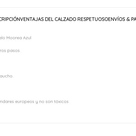
CRIPCIÓN
VENTAJAS DEL CALZADO RESPETUOSO
ENVÍOS & P
delo Moorea Azul
ros pasos.
caucho.
tándares europeos y no son tóxicos