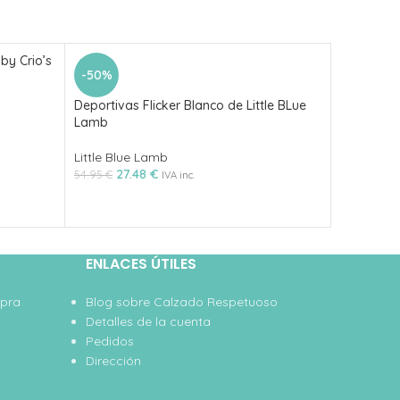
by Crio’s
-50%
-50%
Deportivas Flicker Blanco de Little BLue
Deportiva
Lamb
Lamb
Little Blue Lamb
Little Blu
27.48
€
27
54.95
€
54.95
€
IVA inc.
ENLACES ÚTILES
mpra
Blog sobre Calzado Respetuoso
Detalles de la cuenta
Pedidos
Dirección