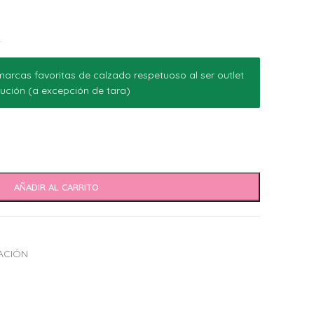
arcas favoritas de calzado respetuoso al ser outlet
ución (a excepción de tara)
AÑADIR AL CARRITO
ACIÓN