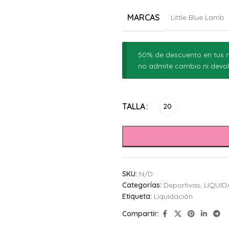
MARCAS
Little Blue Lamb
50% de descuento en tus m
no admite cambio ni devol
Alternative:
TALLA
20
SKU:
N/D
Categorías:
Deportivas
,
LIQUID
Etiqueta:
Liquidación
Compartir: