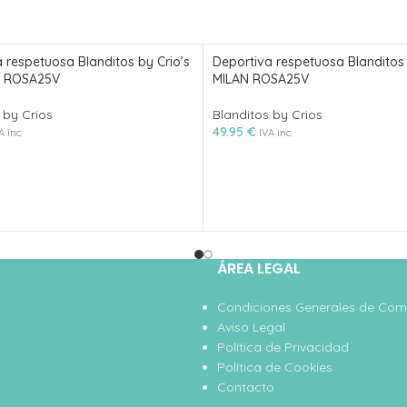
 respetuosa Blanditos by Crio’s
Deportiva respetuosa Blanditos 
 ROSA25V
MILAN ROSA25V
 by Crios
Blanditos by Crios
49.95
€
A inc.
IVA inc.
ÁREA LEGAL
Condiciones Generales de Co
Aviso Legal
Política de Privacidad
Política de Cookies
Contacto