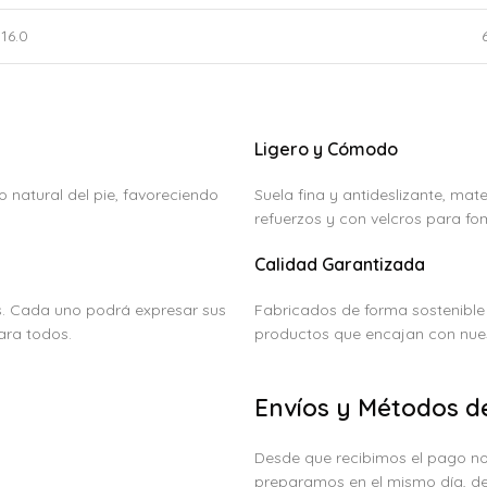
16.0
Ligero y Cómodo
o natural del pie, favoreciendo
Suela fina y antideslizante, mat
refuerzos y con velcros para fo
Calidad Garantizada
s. Cada uno podrá expresar sus
Fabricados de forma sostenible
ara todos.
productos que encajan con nues
Envíos y Métodos d
Desde que recibimos el pago no
preparamos en el mismo día, de