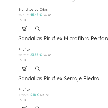
Blanditos by Crios
45.45
€
50.50
€
IVA inc.
-60%
Sandalias Piruflex Microfibra Perfo
Piruflex
23.58
€
58.95
€
IVA inc.
-60%
Sandalias Piruflex Serraje Piedra
Piruflex
19.18
€
47.95
€
IVA inc.
-60%