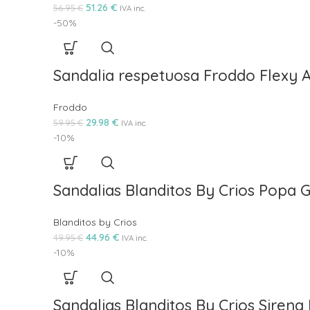
51.26
€
56.95
€
IVA inc.
-50%
Sandalia respetuosa Froddo Flexy 
Froddo
29.98
€
59.95
€
IVA inc.
-10%
Sandalias Blanditos By Crios Popa G
Blanditos by Crios
44.96
€
49.95
€
IVA inc.
-10%
Sandalias Blanditos By Crios Sirena