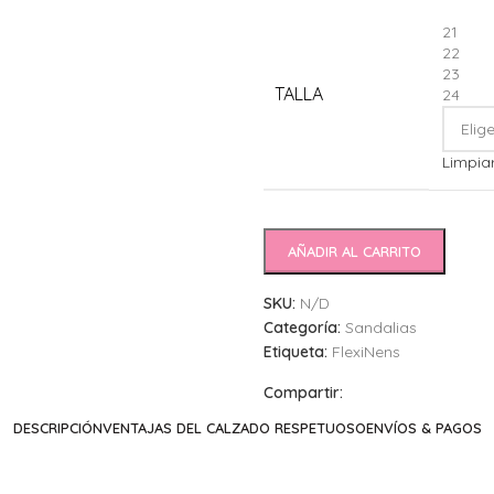
21
22
23
TALLA
24
Limpia
AÑADIR AL CARRITO
SKU:
N/D
Categoría:
Sandalias
Etiqueta:
FlexiNens
Compartir:
DESCRIPCIÓN
VENTAJAS DEL CALZADO RESPETUOSO
ENVÍOS & PAGOS