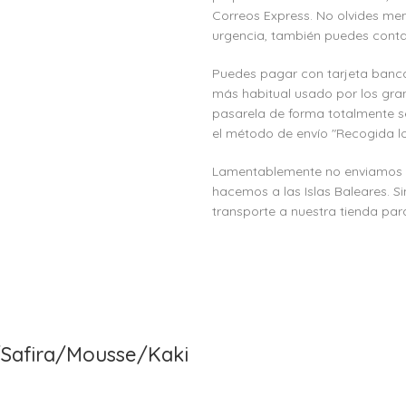
Correos Express. No olvides men
urgencia, también puedes conta
Puedes pagar con tarjeta banca
más habitual usado por los gra
pasarela de forma totalmente s
el método de envío "Recogida lo
Lamentablemente no enviamos a l
hacemos a las Islas Baleares. S
transporte a nuestra tienda para
/Safira/Mousse/Kaki