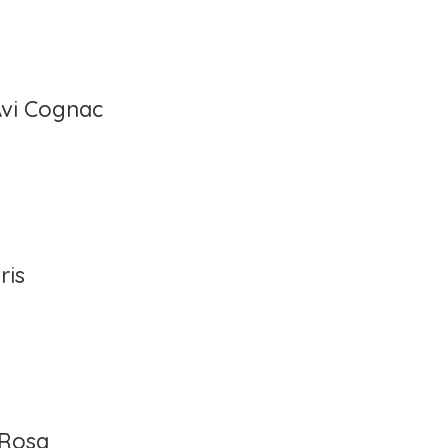
Avi Cognac
ris
 Rosa