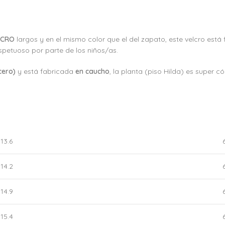
LCRO
largos y en el mismo color que el del zapato, este velcro está
spetuoso por parte de los niños/as.
cero)
y está fabricada
en caucho
, la planta (piso Hilda) es super 
13.6
14.2
6
14.9
15.4