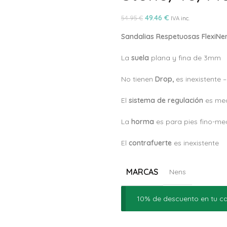
49.46
€
54.95
€
IVA inc.
Sandalias Respetuosas FlexiNe
La
suela
plana y fina de 3mm
No tienen
Drop,
es inexistente 
El
sistema de regulación
es med
La
horma
es para pies fino-me
El
c
ontrafuerte
es inexistente
MARCAS
Nens
10% de descuento en tu ca