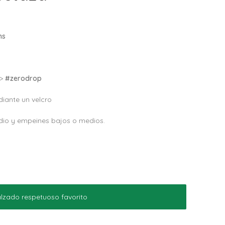
ns
–>
#zerodrop
iante un velcro
dio y empeines bajos o medios.
lzado respetuoso favorito