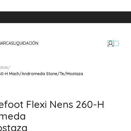
MARCAS
LIQUIDACIÓN
lias
/
s 260-H Mach/Andromeda Stone/Te/Mostaza
efoot Flexi Nens 260-H
omeda
staza