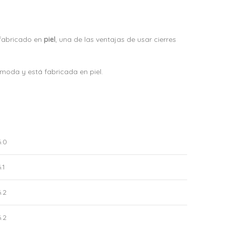
 fabricado en
piel
, una de las ventajas de usar cierres
cómoda y está fabricada en piel.
6.0
.1
6.2
6.2