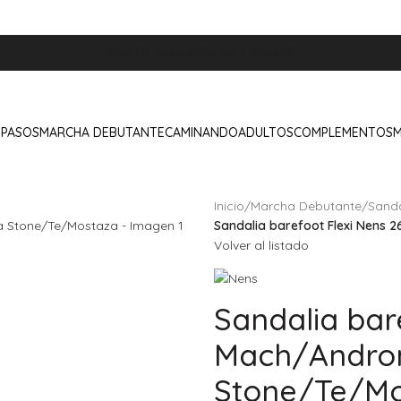
PIES DE NUBE
CONTACTO
BLOG
 PASOS
MARCHA DEBUTANTE
CAMINANDO
ADULTOS
COMPLEMENTOS
Inicio
/
Marcha Debutante
/
Sanda
Sandalia barefoot Flexi Nen
Volver al listado
Sandalia bar
Mach/Andr
Stone/Te/Mo