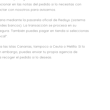
cionar en las notas del pedido si lo necesitas con
ctar con nosotros para avisarnos.
ria mediante la pasarela oficial de Redsys (sistema
ndes bancos). La transacción se procesa en su
egura. También puedes pagar en tienda si seleccionas
cal".
as Islas Canarias, tampoco a Ceuta o Melilla. Sí lo
in embargo, puedes enviar tu propia agencia de
 recoger el pedido si lo deseas.