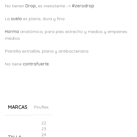
No tienen
Drop,
es inexistente –>
#zerodrop
La
suela
es plana, dura y fina
Horma
anatómica, para pies estrecho y medios y empeines
medios.
Plantilla extraíble, plana y antibacteriana
No tiene
c
ontrafuerte
MARCAS
Piruflex
22
23
24