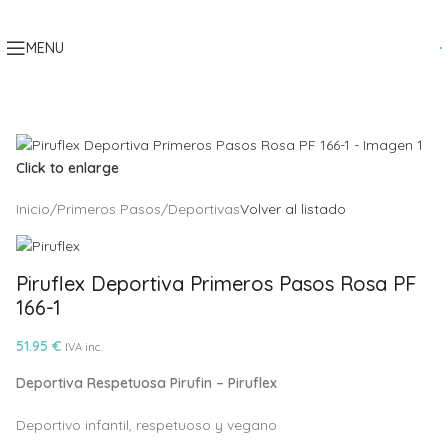
Skip to navigation
Skip to main content
MENU
Click to enlarge
Inicio
/
Primeros Pasos
/
Deportivas
Volver al listado
Piruflex Deportiva Primeros Pasos Rosa PF
166-1
51.95
€
IVA inc.
Deportiva Respetuosa Pirufin – Piruflex
Deportivo infantil, respetuoso y vegano