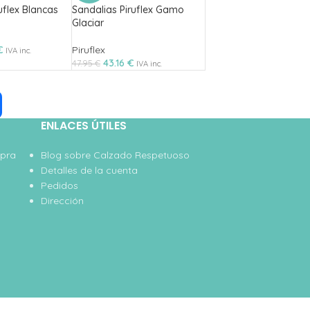
uflex Blancas
Sandalias Piruflex Gamo
Glaciar
€
Piruflex
IVA inc.
43.16
€
47.95
€
IVA inc.
ENLACES ÚTILES
mpra
Blog sobre Calzado Respetuoso
Detalles de la cuenta
Pedidos
Dirección