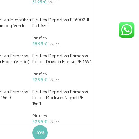
51.95
€
IVA inc.
rtiva Microfibra
Piruflex Deportiva PF6002-1L
anca y Verde
Piel Azul
Piruflex
58.95
€
IVA inc.
rtiva Primeros
Piruflex Deportiva Primeros
i Moss (Verde)
Pasos Davinci Mouse PF 166-1
Piruflex
52.95
€
IVA inc.
rtiva Primeros
Piruflex Deportiva Primeros
 166-3
Pasos Madison Niquel PF
166-1
Piruflex
52.95
€
IVA inc.
-10%