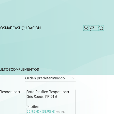
TOS
MARCAS
LIQUIDACIÓN
ULTOS
COMPLEMENTOS
x Respetuosa
Bota Piruflex Respetuosa
Gris Suede PF191-6
Piruflex
53.95
€
-
58.95
€
IVA inc.