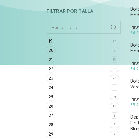
Bota
FILTRAR POR TALLA
Mad
Piru
54.
19
12
Bota
20
8
Mar
21
13
Piru
22
54.
24
23
23
Bota
Verd
24
11
25
14
Piru
53.
26
10
27
2
Dep
Piru
28
2
Bla
29
4