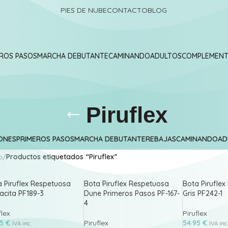
PIES DE NUBE
CONTACTO
BLOG
ROS PASOS
MARCHA DEBUTANTE
CAMINANDO
ADULTOS
COMPLEMEN
Piruflex
ONES
PRIMEROS PASOS
MARCHA DEBUTANTE
REBAJAS
CAMINANDO
AD
o
/
Productos etiquetados “Piruflex”
 Piruflex Respetuosa
Bota Piruflex Respetuosa
Bota Pirufle
acita PF189-3
Dune Primeros Pasos PF-167-
Gris PF242-1
4
flex
Piruflex
95
€
Piruflex
54.95
€
IVA inc.
IVA inc.