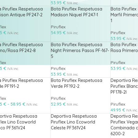
53.95
€
IVA inc.
 Piruflex Respetuosa
Bota Piruflex Respetuosa
Bota Pirufle
ison Antique PF247-2
Madison Niquel PF247-1
Marfil Primer
1
flex
Piruflex
95
€
54.95
€
Piruflex
IVA inc.
IVA inc.
53.95
€
IVA inc.
 Piruflex Respetuosa
Bota Piruflex Respetuosa
Bota Pirufle
ino/Rosa PF242-8
Night Primeros Pasos PF-167-
Rosa Primeros
5
flex
Piruflex
95
€
Piruflex
53.95
€
IVA inc.
IVA inc.
53.95
€
IVA inc.
 Piruflex Respetuosa
Bota Piruflex Respetuosa
Deportiva Re
e PF191-2
Verde PF192-2
Piruflex Blan
PF178-2l
flex
Piruflex
95
€
-
58.95
€
52.95
€
Piruflex
IVA inc.
IVA inc.
49.95
€
IVA inc.
ortiva Respetuosa
Deportiva Respetuosa
Deportiva Re
flex Lino Ecoworld
Piruflex Lino Ecoworld
Piruflex Veg
nco PF361V24
Celeste PF361V24
Combinada c
6200-2