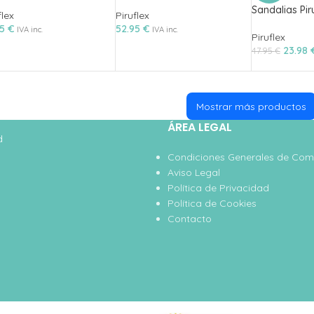
Sandalias Pir
flex
Piruflex
95
€
52.95
€
IVA inc.
IVA inc.
Piruflex
23.98
47.95
€
Mostrar más productos
ÁREA LEGAL
d
Condiciones Generales de Co
Aviso Legal
Política de Privacidad
Política de Cookies
Contacto