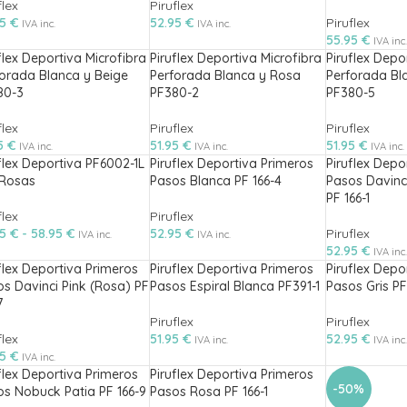
flex
Piruflex
95
€
52.95
€
Piruflex
IVA inc.
IVA inc.
55.95
€
IVA inc.
flex Deportiva Microfibra
Piruflex Deportiva Microfibra
Piruflex Depo
orada Blanca y Beige
Perforada Blanca y Rosa
Perforada Bl
80-3
PF380-2
PF380-5
flex
Piruflex
Piruflex
95
€
51.95
€
51.95
€
IVA inc.
IVA inc.
IVA inc.
flex Deportiva PF6002-1L
Piruflex Deportiva Primeros
Piruflex Depo
 Rosas
Pasos Blanca PF 166-4
Pasos Davinc
PF 166-1
flex
Piruflex
95
€
-
58.95
€
52.95
€
Piruflex
IVA inc.
IVA inc.
52.95
€
IVA inc.
flex Deportiva Primeros
Piruflex Deportiva Primeros
Piruflex Depo
s Davinci Pink (Rosa) PF
Pasos Espiral Blanca PF391-1
Pasos Gris PF
7
Piruflex
Piruflex
flex
51.95
€
52.95
€
IVA inc.
IVA inc.
95
€
IVA inc.
flex Deportiva Primeros
Piruflex Deportiva Primeros
-50%
s Nobuck Patia PF 166-9
Pasos Rosa PF 166-1