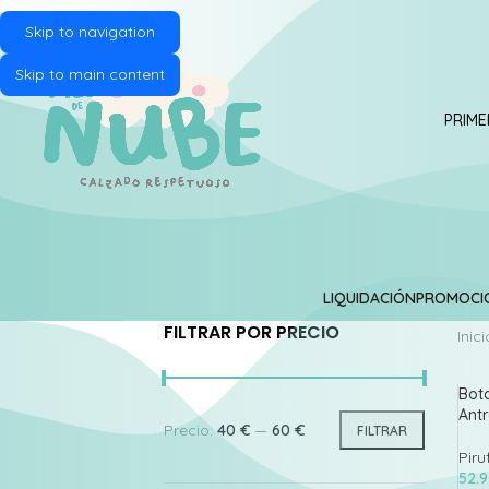
Skip to navigation
Skip to main content
PRIME
LIQUIDACIÓN
PROMOCI
FILTRAR POR PRECIO
Inici
Bota
Antr
Precio:
40 €
—
60 €
FILTRAR
Piru
52.