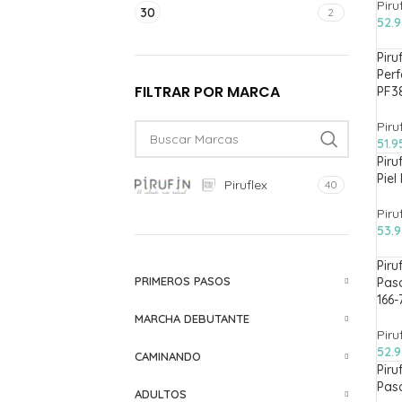
Piru
30
2
52.
Piru
Perf
FILTRAR POR MARCA
PF3
Piru
51.
Piru
Piel
Piruflex
40
Piru
53.
Piru
PRIMEROS PASOS
Paso
166-
MARCHA DEBUTANTE
Piru
52.
CAMINANDO
Piru
Paso
ADULTOS